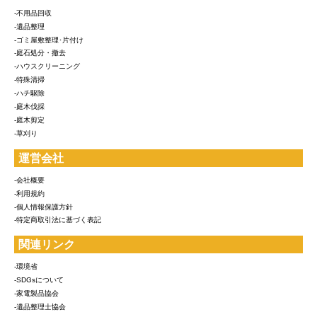
-不用品回収
-遺品整理
-ゴミ屋敷整理･片付け
-庭石処分・撤去
-ハウスクリーニング
-特殊清掃
-ハチ駆除
-庭木伐採
-庭木剪定
-草刈り
運営会社
-会社概要
-利用規約
-個人情報保護方針
-特定商取引法に基づく表記
関連リンク
-環境省
-SDGsについて
-家電製品協会
-遺品整理士協会