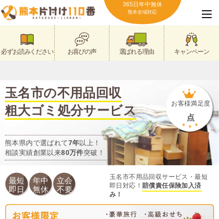
365日年中無休
熊本全域対応
必ずお読みください
お喜びの声
選ばれる理由
キャンペーン
玉名市の不用品回収
お客様満足度
粗大ゴミ処分サービス
点
熊本県内で選ばれて
7年
以上！
相談実績創業以来
80万件
突破！
玉名市不用品回収サービス・最短
最短
年中
立会
即日対応！
賠償責任保険加入済
即日
無休
不要
み！