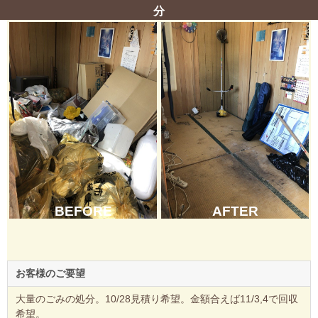
分
BEFORE
AFTER
お客様のご要望
大量のごみの処分。10/28見積り希望。金額合えば11/3,4で回収
希望。