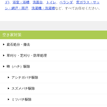
ド)
、
浴室・浴槽
、
洗面台
、
トイレ
、
ベランダ
、
窓ガラス・サッ
シ・網戸・雨戸
、
洗濯機・洗濯槽
など、すべてお任せください。
空き家対策
庭石処分・撤去
草刈り・芝刈り・防草処理
蜂（ハチ）駆除
アシナガバチ駆除
スズメバチ駆除
ミツバチ駆除