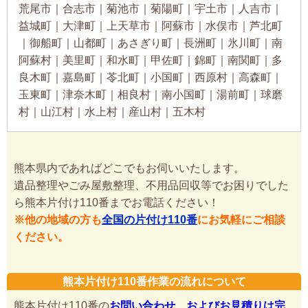
荒尾市｜合志市｜菊池市｜菊陽町｜宇土市｜人吉市｜
益城町｜大津町｜上天草市｜阿蘇市｜水俣市｜芦北町
｜御船町｜山都町｜あさぎり町｜長洲町｜氷川町｜南
阿蘇村｜美里町｜和水町｜甲佐町｜錦町｜南関町｜多
良木町｜嘉島町｜苓北町｜小国町｜西原村｜高森町｜
玉東町｜津奈木町｜相良村｜南小国町｜湯前町｜球磨
村｜山江村｜水上村｜産山村｜五木村
熊本県内であればどこでもお伺いいたします。
遺品整理やごみ屋敷整理、不用品回収等でお困りでした
ら熊本片付け110番までお電話ください！
※他の地域の方も
全国の片付け110番
にお気軽にご相談
ください。
熊本片付け110番作業の流れについて
熊本片付け110番の
お問い合わせ、およびお見積りは完