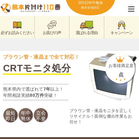
365日年中無休
熊本全域対応
必ずお読みください
お喜びの声
選ばれる理由
キャンペーン
ブラウン管・液晶まで全て対応！
CRTモニタ処分
お客様満足度
点
熊本県内で選ばれて
7年
以上！
年間相談実績
80万件
突破！
ブラウン管・液晶モニタを正しく
最短
年中
立会
リサイクル！面倒な搬出作業もお
即日
無休
不要
任せ！