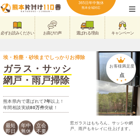
365日年中無休
熊本全域対応
必ずお読みください
お喜びの声
選ばれる理由
キャンペーン
埃・粉塵・砂埃までしっかりお掃除
ガラス・サッシ
お客様満足度
点
網戸・雨戸掃除
熊本県内で選ばれて
7年
以上！
年間相談実績
80万件
突破！
窓ガラスはもちろん、サッシや網
最短
年中
立会
戸、雨戸もキレイに仕上げます。
即日
無休
不要