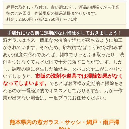
網戸の取外し・取付け、古い網はがし、新品の網張りから作業
後のごみ回収、作業場所の簡易清掃まで行います。
料金：2,500円（税込2,750円）～ / 1枚
手遅れになる前に定期的なお掃除をしておきましょう！
窓ガラスは本来、簡単なお掃除で汚れが落ちるように加工
がされています。そのため、砂埃(すなぼこり)や水垢(みず
あか)程度の汚れであれば、雑巾でサッとふき取ったり、洗
剤をつけなくても水だけで十分に落すことがでます。しか
し、調理の際に発生した油煙や、タバコのヤニがこべりつ
市販の洗剤や道具では掃除効果がなく
いてしまうと、
なってしまいます。
できればお客様が定期的に掃除をさ
れるのが一番経済的でオススメしておりますが、万が一作
業が出来ない場合は、一度プロにお任せください。
熊本県内の窓ガラス・サッシ・網戸・雨戸掃