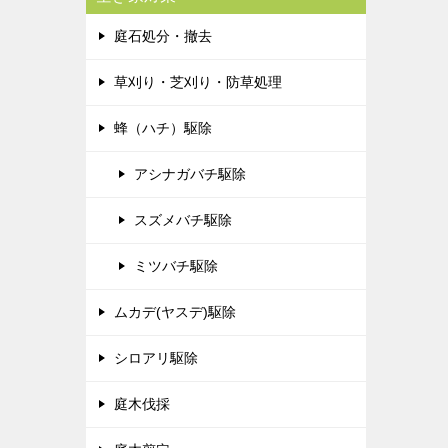
庭石処分・撤去
草刈り・芝刈り・防草処理
蜂（ハチ）駆除
アシナガバチ駆除
スズメバチ駆除
ミツバチ駆除
ムカデ(ヤスデ)駆除
シロアリ駆除
庭木伐採