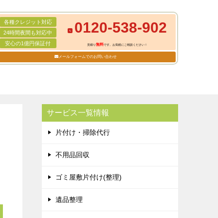
各種クレジット対応
0120-538-902
24時間夜間も対応中
安心の1億円保証付
無料
見積り
です。お気軽にご相談ください！
メールフォームでのお問い合わせ
サービス一覧情報
片付け・掃除代行
不用品回収
ゴミ屋敷片付け(整理)
遺品整理