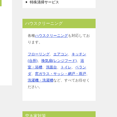
特殊清掃サービス
ハウスクリーニング
各種
ハウスクリーニング
も対応してお
ります。
フローリング
、
エアコン
、
キッチン
(台所)
、
換気扇(レンジフード)
、
浴
室・浴槽
、
洗面台
、
トイレ
、
ベラン
ダ
、
窓ガラス・サッシ・網戸・雨戸
、
洗濯機・洗濯槽
など、すべてお任せく
ださい。
空き家対策