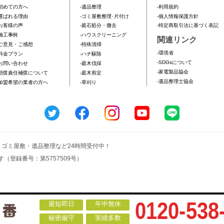
初めての方へ
-遺品整理
-利用規約
選ばれる理由
-ゴミ屋敷整理･片付け
-個人情報保護方針
お客様の声
-庭石処分・撤去
-特定商取引法に基づく表記
施工事例
-ハウスクリーニング
関連リンク
ご意見・ご感想
-特殊清掃
-環境省
料金プラン
-ハチ駆除
-SDGsについて
お問い合わせ
-庭木伐採
-家電製品協会
賠償責任補償について
-庭木剪定
-遺品整理士協会
加盟希望の業者の方へ
-草刈り
収・ゴミ屋敷・遺品整理など24時間受付中！
（登録番号：第5757509号）
0120-538
最短即日
年中無休
秘密厳守
実績多数