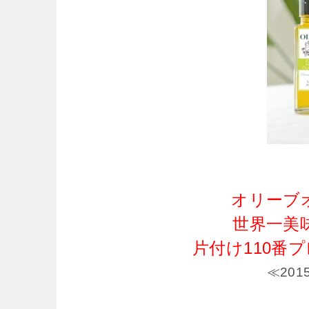
オリーブ
世界一美
片付け110番
≪20