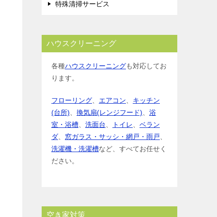
特殊清掃サービス
ハウスクリーニング
各種
ハウスクリーニング
も対応してお
ります。
フローリング
、
エアコン
、
キッチン
(台所)
、
換気扇(レンジフード)
、
浴
室・浴槽
、
洗面台
、
トイレ
、
ベラン
ダ
、
窓ガラス・サッシ・網戸・雨戸
、
洗濯機・洗濯槽
など、すべてお任せく
ださい。
空き家対策