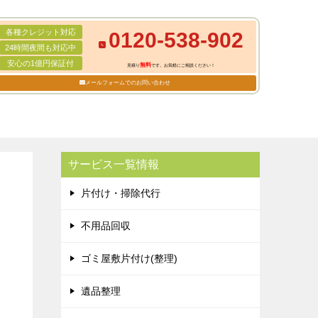
各種クレジット対応
0120-538-902
24時間夜間も対応中
安心の1億円保証付
無料
見積り
です。お気軽にご相談ください！
メールフォームでのお問い合わせ
サービス一覧情報
片付け・掃除代行
不用品回収
ゴミ屋敷片付け(整理)
遺品整理