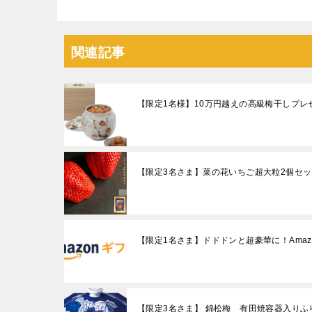
関連記事
【限定1名様】10万円越えの高級梅干しプレ
【限定3名さま】菜の花いちご超大粒2個セッ
【限定1名さま】ドドドンと超豪華に！Amaz
【限定3名さま】 錦松梅 有田焼容器入りふ