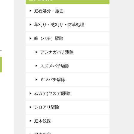
庭石処分・撤去
草刈り・芝刈り・防草処理
蜂（ハチ）駆除
アシナガバチ駆除
スズメバチ駆除
ミツバチ駆除
ムカデ(ヤスデ)駆除
シロアリ駆除
庭木伐採
の