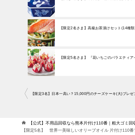
【限定2名さま】高級お茶漬けセット(14種類
【限定5名さま】 『花いちごのバラエティア
投
【限定3名】日本一高い？15,000円のチーズケーキ(大)プレ
稿
ナ
ビ
【公式】不用品回収なら熊本片付け110番｜粗大ゴミ回
【限定5名】 世界一美味しいオリーブオイル 片付け110
ゲ