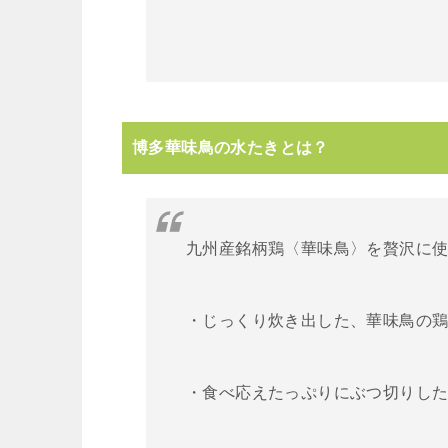
博多華味鳥の水たきとは？
九州産銘柄鶏〈華味鳥〉を贅沢に
・じっくり炊き出した、華味鳥の
・食べ応えたっぷりにぶつ切りし