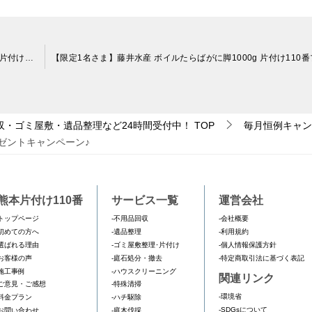
【限定3名さま】kitchen 伊志川 ビーフシチュー＆ハンバーグ 片付け110番プレゼントキャンペーン♪
収・ゴミ屋敷・遺品整理など24時間受付中！
TOP
毎月恒例キャン
ゼントキャンペーン♪
熊本片付け110番
サービス一覧
運営会社
トップページ
-不用品回収
-会社概要
初めての方へ
-遺品整理
-利用規約
選ばれる理由
-ゴミ屋敷整理･片付け
-個人情報保護方針
お客様の声
-庭石処分・撤去
-特定商取引法に基づく表記
施工事例
-ハウスクリーニング
関連リンク
ご意見・ご感想
-特殊清掃
-環境省
料金プラン
-ハチ駆除
-SDGsについて
お問い合わせ
-庭木伐採