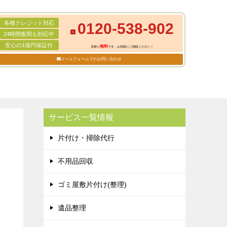
各種クレジット対応
0120-538-902
24時間夜間も対応中
安心の1億円保証付
無料
見積り
です。お気軽にご相談ください！
メールフォームでのお問い合わせ
サービス一覧情報
片付け・掃除代行
不用品回収
ゴミ屋敷片付け(整理)
遺品整理