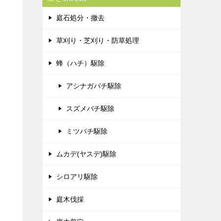
庭石処分・撤去
草刈り・芝刈り・防草処理
蜂（ハチ）駆除
アシナガバチ駆除
スズメバチ駆除
ミツバチ駆除
ムカデ(ヤスデ)駆除
シロアリ駆除
庭木伐採