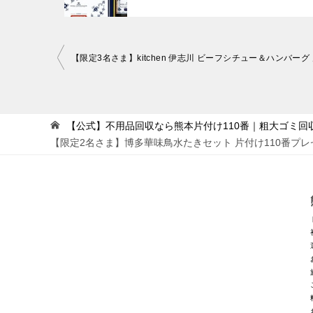
投
稿
ナ
ビ
【公式】不用品回収なら熊本片付け110番｜粗大ゴミ回
【限定2名さま】博多華味鳥水たきセット 片付け110番プレ
ゲ
ー
シ
ョ
ン