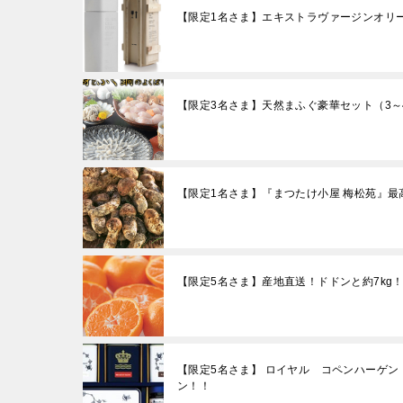
【限定1名さま】エキストラヴァージンオリ
【限定3名さま】天然まふぐ豪華セット（3～
【限定1名さま】『まつたけ小屋 梅松苑』最
【限定5名さま】産地直送！ドドンと約7kg！
【限定5名さま】 ロイヤル コペンハーゲン
ン！！