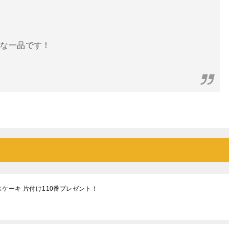
ね
沢な一品です！
ケーキ 片付け110番プレゼント！