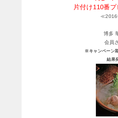
片付け110番
≪201
博多 
会員
※キャンペーン期間 
結果発表