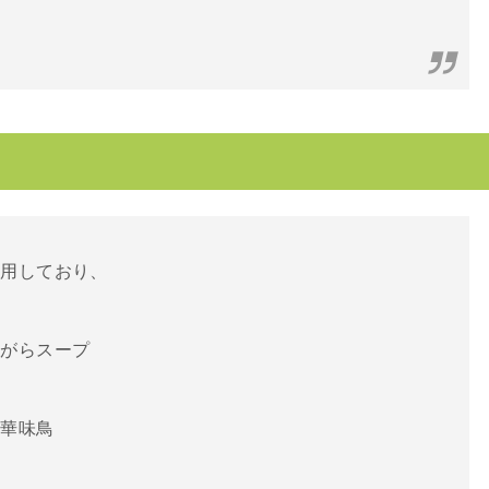
使用しており、
鶏がらスープ
た華味鳥