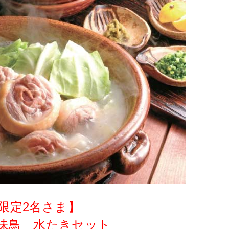
限定2名さま】
華味鳥 水たきセット