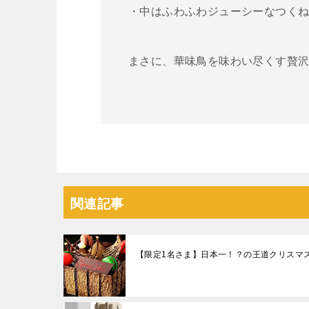
・中はふわふわジューシーなつく
まさに、華味鳥を味わい尽くす贅
関連記事
【限定1名さま】日本一！？の王道クリスマス