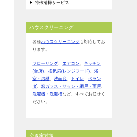
特殊清掃サービス
ハウスクリーニング
各種
ハウスクリーニング
も対応してお
ります。
フローリング
、
エアコン
、
キッチン
(台所)
、
換気扇(レンジフード)
、
浴
室・浴槽
、
洗面台
、
トイレ
、
ベラン
ダ
、
窓ガラス・サッシ・網戸・雨戸
、
洗濯機・洗濯槽
など、すべてお任せく
ださい。
空き家対策