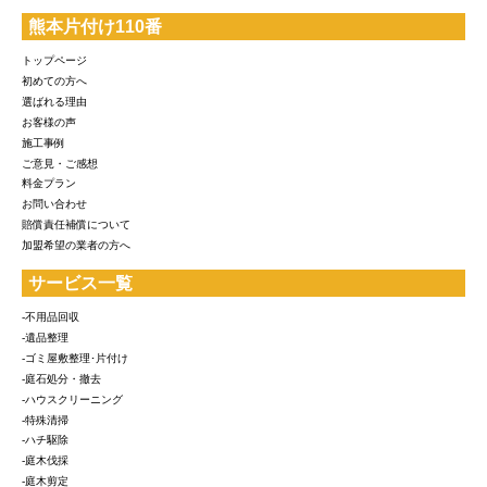
熊本片付け110番
トップページ
初めての方へ
選ばれる理由
お客様の声
施工事例
ご意見・ご感想
料金プラン
お問い合わせ
賠償責任補償について
加盟希望の業者の方へ
サービス一覧
-不用品回収
-遺品整理
-ゴミ屋敷整理･片付け
-庭石処分・撤去
-ハウスクリーニング
-特殊清掃
-ハチ駆除
-庭木伐採
-庭木剪定