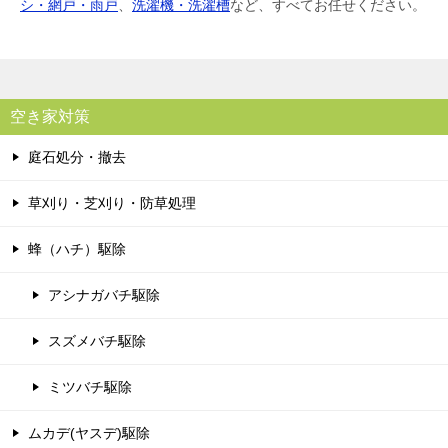
シ・網戸・雨戸
、
洗濯機・洗濯槽
など、すべてお任せください。
空き家対策
庭石処分・撤去
草刈り・芝刈り・防草処理
蜂（ハチ）駆除
アシナガバチ駆除
スズメバチ駆除
ミツバチ駆除
ムカデ(ヤスデ)駆除