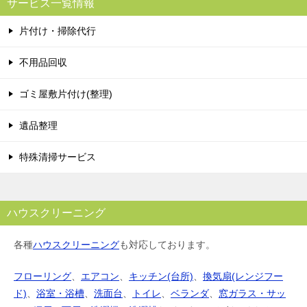
サービス一覧情報
片付け・掃除代行
不用品回収
ゴミ屋敷片付け(整理)
遺品整理
特殊清掃サービス
ハウスクリーニング
各種
ハウスクリーニング
も対応しております。
フローリング
、
エアコン
、
キッチン(台所)
、
換気扇(レンジフー
ド)
、
浴室・浴槽
、
洗面台
、
トイレ
、
ベランダ
、
窓ガラス・サッ