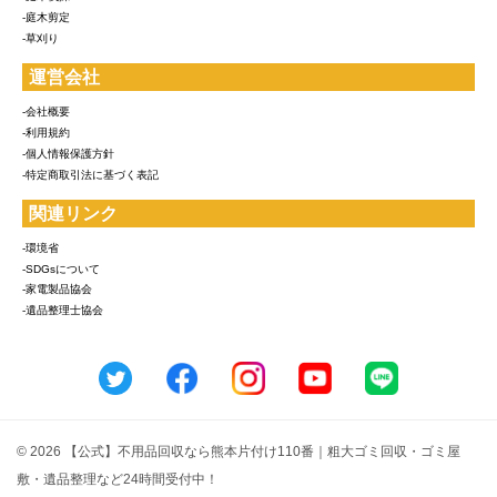
-庭木剪定
-草刈り
運営会社
-会社概要
-利用規約
-個人情報保護方針
-特定商取引法に基づく表記
関連リンク
-環境省
-SDGsについて
-家電製品協会
-遺品整理士協会
© 2026 【公式】不用品回収なら熊本片付け110番｜粗大ゴミ回収・ゴミ屋
敷・遺品整理など24時間受付中！