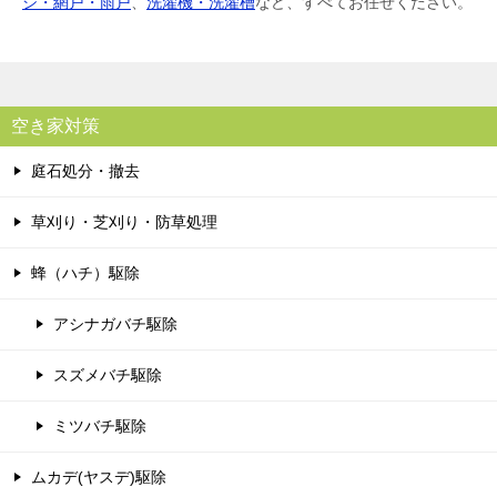
シ・網戸・雨戸
、
洗濯機・洗濯槽
など、すべてお任せください。
空き家対策
庭石処分・撤去
草刈り・芝刈り・防草処理
蜂（ハチ）駆除
アシナガバチ駆除
スズメバチ駆除
ミツバチ駆除
ムカデ(ヤスデ)駆除