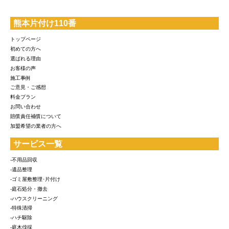
熊本片付け110番
トップページ
初めての方へ
選ばれる理由
お客様の声
施工事例
ご意見・ご感想
料金プラン
お問い合わせ
賠償責任補償について
加盟希望の業者の方へ
サービス一覧
-不用品回収
-遺品整理
-ゴミ屋敷整理･片付け
-庭石処分・撤去
-ハウスクリーニング
-特殊清掃
-ハチ駆除
-庭木伐採