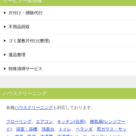
サービス一覧情報
片付け・掃除代行
不用品回収
ゴミ屋敷片付け(整理)
遺品整理
特殊清掃サービス
ハウスクリーニング
各種
ハウスクリーニング
も対応しております。
フローリング
、
エアコン
、
キッチン(台所)
、
換気扇(レンジフー
ド)
、
浴室・浴槽
、
洗面台
、
トイレ
、
ベランダ
、
窓ガラス・サッ