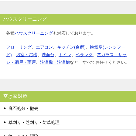
ハウスクリーニング
各種
ハウスクリーニング
も対応しております。
フローリング
、
エアコン
、
キッチン(台所)
、
換気扇(レンジフー
ド)
、
浴室・浴槽
、
洗面台
、
トイレ
、
ベランダ
、
窓ガラス・サッ
シ・網戸・雨戸
、
洗濯機・洗濯槽
など、すべてお任せください。
空き家対策
庭石処分・撤去
草刈り・芝刈り・防草処理