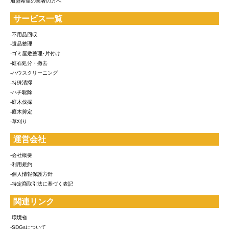
加盟希望の業者の方へ
サービス一覧
-不用品回収
-遺品整理
-ゴミ屋敷整理･片付け
-庭石処分・撤去
-ハウスクリーニング
-特殊清掃
-ハチ駆除
-庭木伐採
-庭木剪定
-草刈り
運営会社
-会社概要
-利用規約
-個人情報保護方針
-特定商取引法に基づく表記
関連リンク
-環境省
-SDGsについて