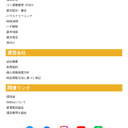
-ゴミ屋敷整理･片付け
-庭石処分・撤去
-ハウスクリーニング
-特殊清掃
-ハチ駆除
-庭木伐採
-庭木剪定
-草刈り
運営会社
-会社概要
-利用規約
-個人情報保護方針
-特定商取引法に基づく表記
関連リンク
-環境省
-SDGsについて
-家電製品協会
-遺品整理士協会