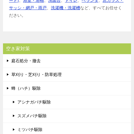
ード)
、
浴室・浴槽
、
洗面台
、
トイレ
、
ベランダ
、
窓ガラス・
サッシ・網戸・雨戸
、
洗濯機・洗濯槽
など、すべてお任せく
ださい。
空き家対策
庭石処分・撤去
草刈り・芝刈り・防草処理
蜂（ハチ）駆除
アシナガバチ駆除
スズメバチ駆除
ミツバチ駆除