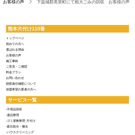
お客様の声
下益城郡美里町にて粗大ごみの回収 お客様の声
熊本片付け110番
トップページ
初めての方へ
選ばれる理由
お客様の声
施工事例
ご意見・ご感想
料金プラン
お問い合わせ
賠償責任補償について
加盟希望の業者の方へ
サービス一覧
-不用品回収
-遺品整理
-ゴミ屋敷整理･片付け
-庭石処分・撤去
-ハウスクリーニング