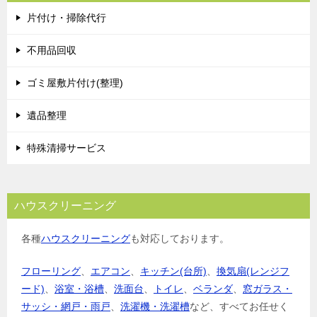
ゲ
片付け・掃除代行
ー
シ
不用品回収
ョ
ゴミ屋敷片付け(整理)
ン
遺品整理
特殊清掃サービス
ハウスクリーニング
各種
ハウスクリーニング
も対応しております。
フローリング
、
エアコン
、
キッチン(台所)
、
換気扇(レンジフ
ード)
、
浴室・浴槽
、
洗面台
、
トイレ
、
ベランダ
、
窓ガラス・
サッシ・網戸・雨戸
、
洗濯機・洗濯槽
など、すべてお任せく