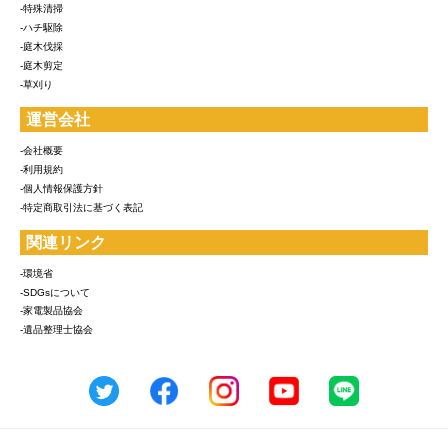
-特殊清掃
-ハチ駆除
-庭木伐採
-庭木剪定
-草刈り
運営会社
-会社概要
-利用規約
-個人情報保護方針
-特定商取引法に基づく表記
関連リンク
-環境省
-SDGsについて
-家電製品協会
-遺品整理士協会