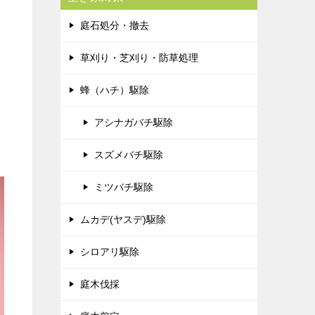
庭石処分・撤去
草刈り・芝刈り・防草処理
蜂（ハチ）駆除
アシナガバチ駆除
スズメバチ駆除
ミツバチ駆除
ムカデ(ヤスデ)駆除
シロアリ駆除
庭木伐採