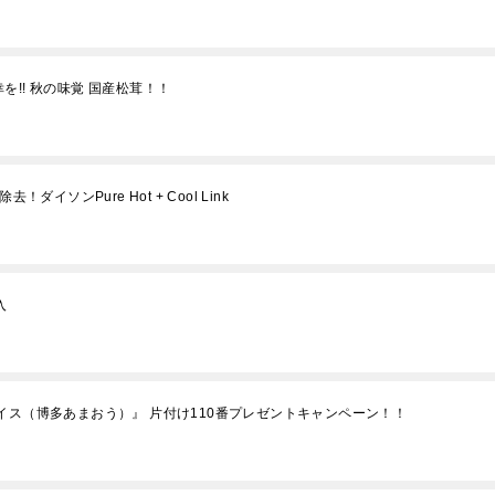
!! 秋の味覚 国産松茸！！
イソンPure Hot + Cool Link
入
イス（博多あまおう）』 片付け110番プレゼントキャンペーン！！