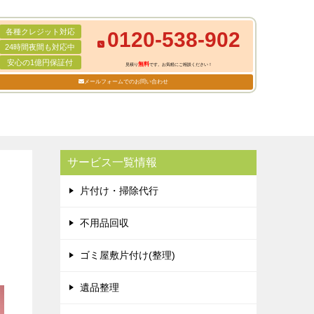
各種クレジット対応
0120-538-902
24時間夜間も対応中
安心の1億円保証付
無料
見積り
です。お気軽にご相談ください！
メールフォームでのお問い合わせ
サービス一覧情報
片付け・掃除代行
不用品回収
ゴミ屋敷片付け(整理)
遺品整理