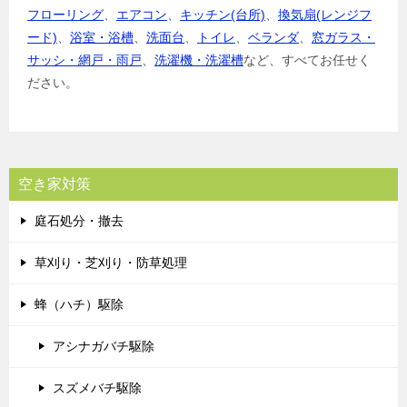
フローリング
、
エアコン
、
キッチン(台所)
、
換気扇(レンジフ
ード)
、
浴室・浴槽
、
洗面台
、
トイレ
、
ベランダ
、
窓ガラス・
サッシ・網戸・雨戸
、
洗濯機・洗濯槽
など、すべてお任せく
ださい。
空き家対策
庭石処分・撤去
草刈り・芝刈り・防草処理
蜂（ハチ）駆除
アシナガバチ駆除
スズメバチ駆除