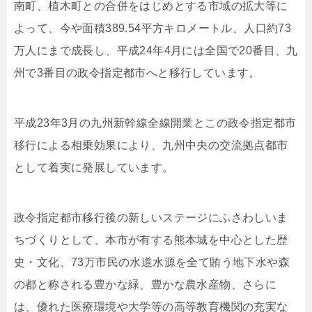
南町、植木町との合併をはじめとする市域の拡大等に
よって、今や面積389.54平方キロメートル、人口約73
万人にまで成長し、平成24年4月には全国で20番目、九
州で3番目の政令指定都市へと移行しています。
平成23年3月の九州新幹線全線開業とこの政令指定都市
移行による相乗効果により、九州中央の交流拠点都市
として着実に発展しています。
政令指定都市移行後の新しいステージにふさわしいま
ちづくりとして、本市が有する熊本城を中心とした歴
史・文化、73万市民の水道水源を全て賄う地下水や森
の都と称される豊かな緑、豊かな農水産物、さらに
は、優れた医療環境や大学等の高等教育機関の充実な