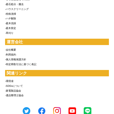
-庭石処分・撤去
-ハウスクリーニング
-特殊清掃
-ハチ駆除
-庭木伐採
-庭木剪定
-草刈り
運営会社
-会社概要
-利用規約
-個人情報保護方針
-特定商取引法に基づく表記
関連リンク
-環境省
-SDGsについて
-家電製品協会
-遺品整理士協会