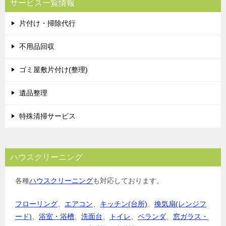
サービス一覧情報
ゲ
片付け・掃除代行
ー
シ
不用品回収
ョ
ゴミ屋敷片付け(整理)
ン
遺品整理
特殊清掃サービス
ハウスクリーニング
各種
ハウスクリーニング
も対応しております。
フローリング
、
エアコン
、
キッチン(台所)
、
換気扇(レンジフ
ード)
、
浴室・浴槽
、
洗面台
、
トイレ
、
ベランダ
、
窓ガラス・