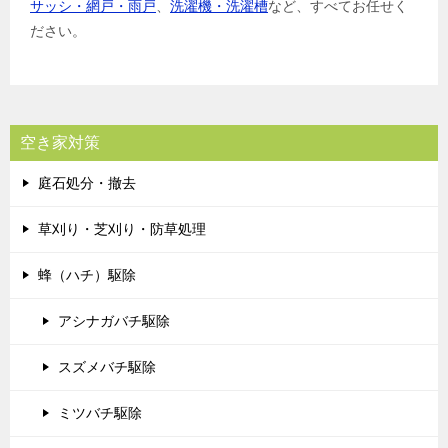
サッシ・網戸・雨戸
、
洗濯機・洗濯槽
など、すべてお任せく
ださい。
空き家対策
庭石処分・撤去
草刈り・芝刈り・防草処理
蜂（ハチ）駆除
アシナガバチ駆除
スズメバチ駆除
ミツバチ駆除