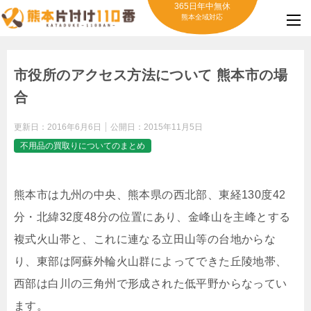
365日年中無休
熊本全域対応
市役所のアクセス方法について 熊本市の場
合
更新日：
2016年6月6日
公開日：
2015年11月5日
不用品の買取りについてのまとめ
熊本市は九州の中央、熊本県の西北部、東経130度42
分・北緯32度48分の位置にあり、金峰山を主峰とする
複式火山帯と、これに連なる立田山等の台地からな
り、東部は阿蘇外輪火山群によってできた丘陵地帯、
西部は白川の三角州で形成された低平野からなってい
ます。