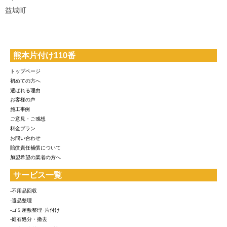
益城町
熊本片付け110番
トップページ
初めての方へ
選ばれる理由
お客様の声
施工事例
ご意見・ご感想
料金プラン
お問い合わせ
賠償責任補償について
加盟希望の業者の方へ
サービス一覧
-不用品回収
-遺品整理
-ゴミ屋敷整理･片付け
-庭石処分・撤去