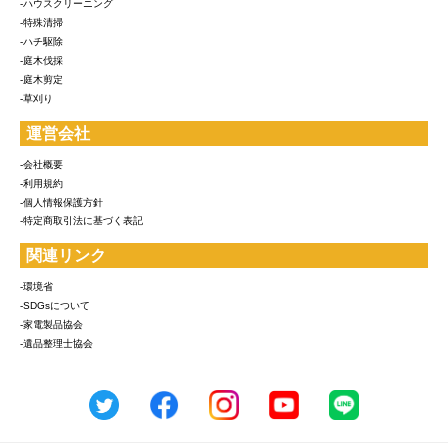
-ハウスクリーニング
-特殊清掃
-ハチ駆除
-庭木伐採
-庭木剪定
-草刈り
運営会社
-会社概要
-利用規約
-個人情報保護方針
-特定商取引法に基づく表記
関連リンク
-環境省
-SDGsについて
-家電製品協会
-遺品整理士協会