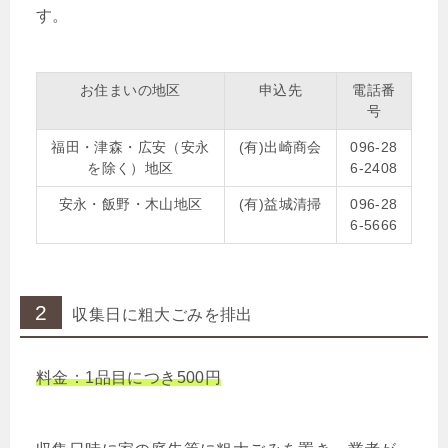
す。
お住まいの地区
申込先
電話番
号
福田・津森・広安（安永
(有)出崎商会
096-28
を除く）地区
6-2408
安永・飯野・木山地区
(有)益城清掃
096-28
6-5666
2
収集日に粗大ごみを排出
料金：1品目につき500円