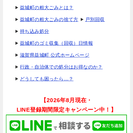
益城町の粗大ごみとは？
益城町の粗大ごみの捨て方
戸別回収
持ち込み処分
益城町のゴミ収集（回収）日情報
滋賀県益城町 公式ホームページ
行政・自治体での処分はお得なのか？
どうしても困ったら…？
【
2026年8月現在・
LINE登録期間限定キャンペーン中！】