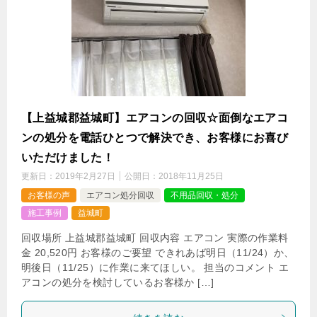
【上益城郡益城町】エアコンの回収☆面倒なエアコ
ンの処分を電話ひとつで解決でき、お客様にお喜び
いただけました！
更新日：
2019年2月27日
公開日：
2018年11月25日
お客様の声
エアコン処分回収
不用品回収・処分
施工事例
益城町
回収場所 上益城郡益城町 回収内容 エアコン 実際の作業料
金 20,520円 お客様のご要望 できれあば明日（11/24）か、
明後日（11/25）に作業に来てほしい。 担当のコメント エ
アコンの処分を検討しているお客様か […]