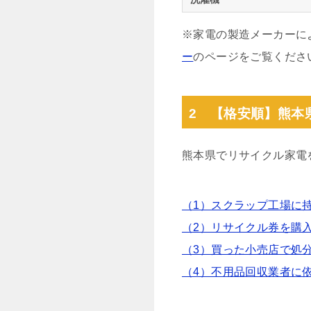
※家電の製造メーカーに
ー
のページをご覧くださ
2 【格安順】熊本
熊本県でリサイクル家電
（1）スクラップ工場に
（2）リサイクル券を購
（3）買った小売店で処
（4）不用品回収業者に