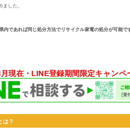
めました。
県内であれば同じ処分方法で
リサイクル家電の処分が可能で
年8月現在・
LINE登録期間限定キャン
とは？