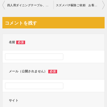
投
四人用ダイニングテーブル、タンス、アコーディオンカーテン等の回収
スズメバチ駆除ご依頼 お客様の声
稿
ナ
コメントを残す
ビ
ゲ
ー
名前
必須
シ
ョ
ン
メール（公開されません）
必須
サイト