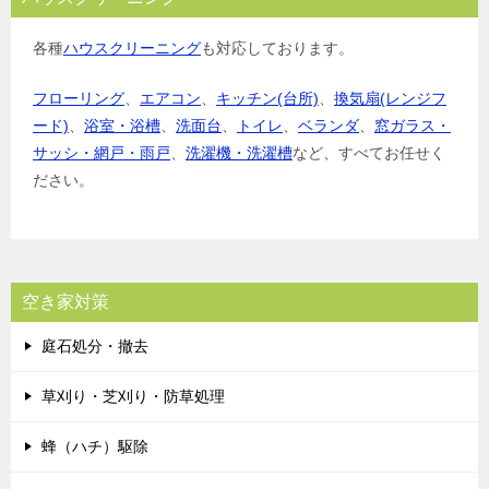
各種
ハウスクリーニング
も対応しております。
フローリング
、
エアコン
、
キッチン(台所)
、
換気扇(レンジフ
ード)
、
浴室・浴槽
、
洗面台
、
トイレ
、
ベランダ
、
窓ガラス・
サッシ・網戸・雨戸
、
洗濯機・洗濯槽
など、すべてお任せく
ださい。
空き家対策
庭石処分・撤去
草刈り・芝刈り・防草処理
蜂（ハチ）駆除