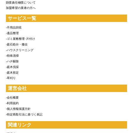
賠償責任補償について
加盟希望の業者の方へ
サービス一覧
-不用品回収
-遺品整理
-ゴミ屋敷整理･片付け
-庭石処分・撤去
-ハウスクリーニング
-特殊清掃
-ハチ駆除
-庭木伐採
-庭木剪定
-草刈り
運営会社
-会社概要
-利用規約
-個人情報保護方針
-特定商取引法に基づく表記
関連リンク