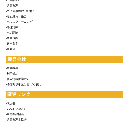
-不用品回収
-遺品整理
-ゴミ屋敷整理･片付け
-庭石処分・撤去
-ハウスクリーニング
-特殊清掃
-ハチ駆除
-庭木伐採
-庭木剪定
-草刈り
運営会社
-会社概要
-利用規約
-個人情報保護方針
-特定商取引法に基づく表記
関連リンク
-環境省
-SDGsについて
-家電製品協会
-遺品整理士協会