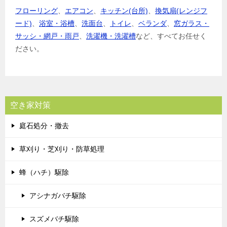
フローリング
、
エアコン
、
キッチン(台所)
、
換気扇(レンジフ
ード)
、
浴室・浴槽
、
洗面台
、
トイレ
、
ベランダ
、
窓ガラス・
サッシ・網戸・雨戸
、
洗濯機・洗濯槽
など、すべてお任せく
ださい。
空き家対策
庭石処分・撤去
草刈り・芝刈り・防草処理
蜂（ハチ）駆除
アシナガバチ駆除
スズメバチ駆除