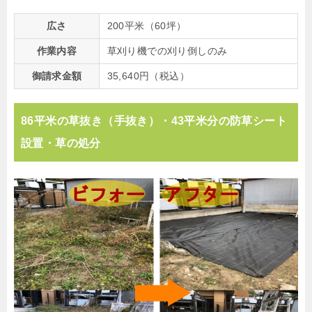
広さ
200平米（60坪）
作業内容
草刈り機での刈り倒しのみ
御請求金額
35,640円（税込）
86平米の草抜き（手抜き）・43平米分の防草シート
設置・草の処分