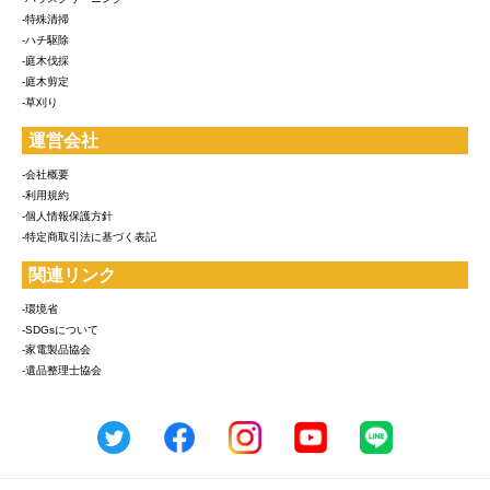
-特殊清掃
-ハチ駆除
-庭木伐採
-庭木剪定
-草刈り
運営会社
-会社概要
-利用規約
-個人情報保護方針
-特定商取引法に基づく表記
関連リンク
-環境省
-SDGsについて
-家電製品協会
-遺品整理士協会