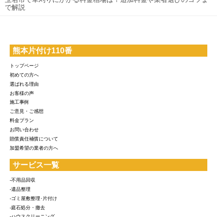
で解説
熊本片付け110番
トップページ
初めての方へ
選ばれる理由
お客様の声
施工事例
ご意見・ご感想
料金プラン
お問い合わせ
賠償責任補償について
加盟希望の業者の方へ
サービス一覧
-不用品回収
-遺品整理
-ゴミ屋敷整理･片付け
-庭石処分・撤去
-ハウスクリーニング