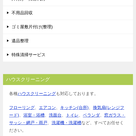
不用品回収
ゴミ屋敷片付け(整理)
遺品整理
特殊清掃サービス
ハウスクリーニング
各種
ハウスクリーニング
も対応しております。
フローリング
、
エアコン
、
キッチン(台所)
、
換気扇(レンジフ
ード)
、
浴室・浴槽
、
洗面台
、
トイレ
、
ベランダ
、
窓ガラス・
サッシ・網戸・雨戸
、
洗濯機・洗濯槽
など、すべてお任せく
ださい。