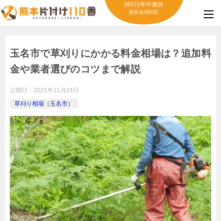
365日年中無休
熊本全域対応
玉名市で草刈りにかかる料金相場は？追加料
金や業者選びのコツまで解説
公開日：
2021年11月24日
草刈り相場（玉名市）