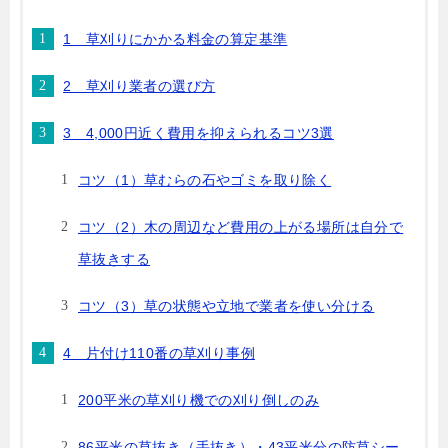
1 草刈りにかかる料金の算定基準
2 草刈り業者の選び方
3 4,000円近く費用を抑えられるコツ3選
コツ（1）草むらの石やゴミを取り除く
コツ（2）木の周辺など費用の上がる場所は自分で
草抜きする
コツ（3）草の状態や立地で業者を使い分ける
4 片付け110番の草刈り事例
200平米の草刈り機での刈り倒しのみ
86平米の草抜き（手抜き）・43平米分の防草シー