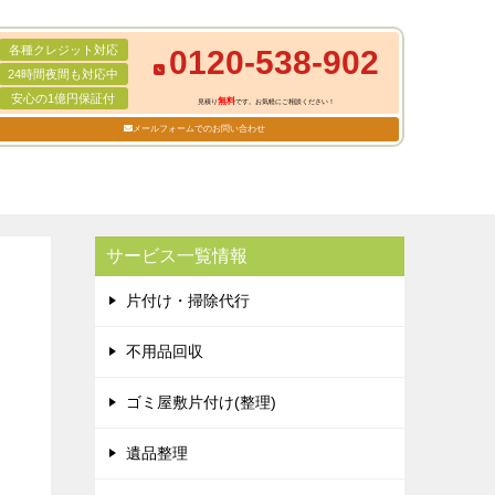
各種クレジット対応
0120-538-902
24時間夜間も対応中
安心の1億円保証付
無料
見積り
です。お気軽にご相談ください！
メールフォームでのお問い合わせ
サービス一覧情報
片付け・掃除代行
不用品回収
ゴミ屋敷片付け(整理)
遺品整理