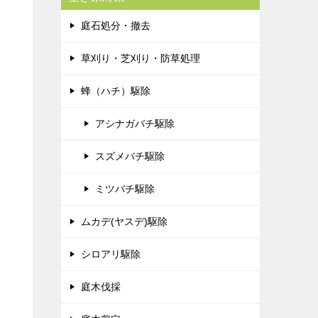
庭石処分・撤去
草刈り・芝刈り・防草処理
蜂（ハチ）駆除
アシナガバチ駆除
スズメバチ駆除
ミツバチ駆除
ムカデ(ヤスデ)駆除
シロアリ駆除
庭木伐採