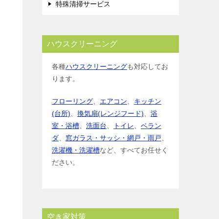
特殊清掃サービス
ハウスクリーニング
各種
ハウスクリーニング
も対応してお
ります。
フローリング
、
エアコン
、
キッチン
(台所)
、
換気扇(レンジフード)
、
浴
室・浴槽
、
洗面台
、
トイレ
、
ベラン
ダ
、
窓ガラス・サッシ・網戸・雨戸
、
洗濯機・洗濯槽
など、すべてお任せく
ださい。
空き家対策