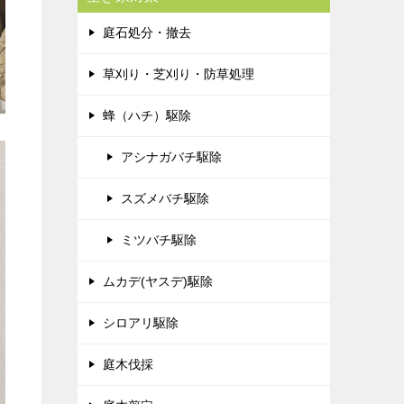
庭石処分・撤去
草刈り・芝刈り・防草処理
蜂（ハチ）駆除
アシナガバチ駆除
スズメバチ駆除
ミツバチ駆除
ムカデ(ヤスデ)駆除
シロアリ駆除
庭木伐採