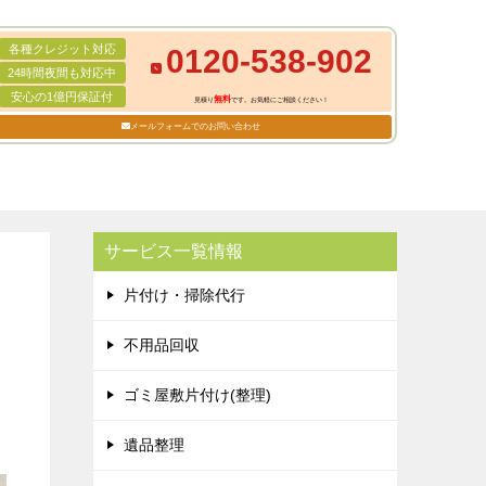
各種クレジット対応
0120-538-902
24時間夜間も対応中
安心の1億円保証付
無料
見積り
です。お気軽にご相談ください！
メールフォームでのお問い合わせ
サービス一覧情報
片付け・掃除代行
不用品回収
ゴミ屋敷片付け(整理)
遺品整理