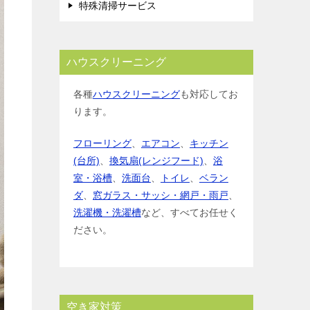
特殊清掃サービス
ハウスクリーニング
各種
ハウスクリーニング
も対応してお
ります。
フローリング
、
エアコン
、
キッチン
(台所)
、
換気扇(レンジフード)
、
浴
室・浴槽
、
洗面台
、
トイレ
、
ベラン
ダ
、
窓ガラス・サッシ・網戸・雨戸
、
洗濯機・洗濯槽
など、すべてお任せく
ださい。
空き家対策