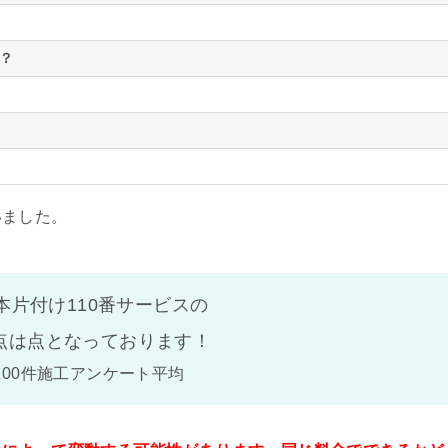
？
いました。
本片付け110番サービスの
点は
点となっております！
100件施工アンケート平均