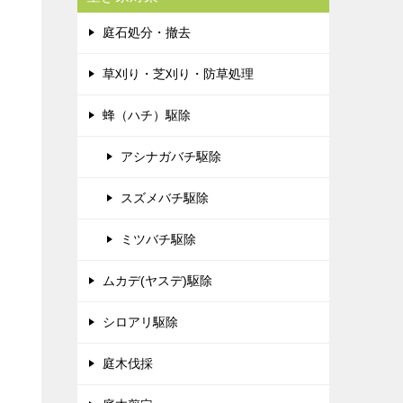
庭石処分・撤去
草刈り・芝刈り・防草処理
蜂（ハチ）駆除
アシナガバチ駆除
スズメバチ駆除
ミツバチ駆除
ムカデ(ヤスデ)駆除
シロアリ駆除
庭木伐採