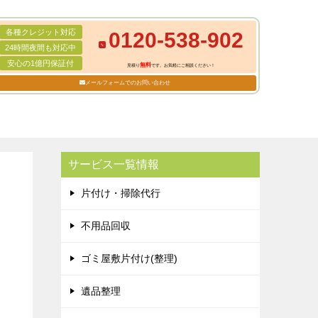
各種クレジット対応
0120-538-902
24時間夜間も対応中
安心の1億円保証付
無料
見積り
です。お気軽にご相談ください！
メールフォームでのお問い合わせ
サービス一覧情報
片付け・掃除代行
不用品回収
ゴミ屋敷片付け(整理)
遺品整理