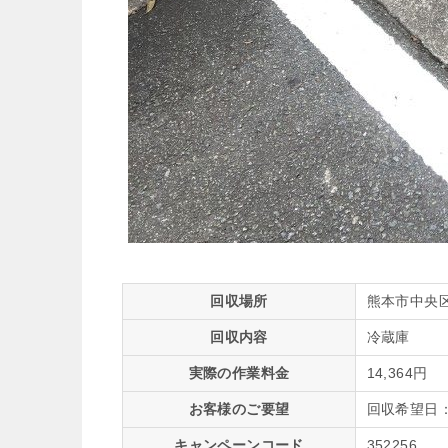
回収場所
熊本市中央
回収内容
冷蔵庫
実際の作業料金
14,364円
お客様のご要望
回収希望日：1
キャンペーンコード
352256