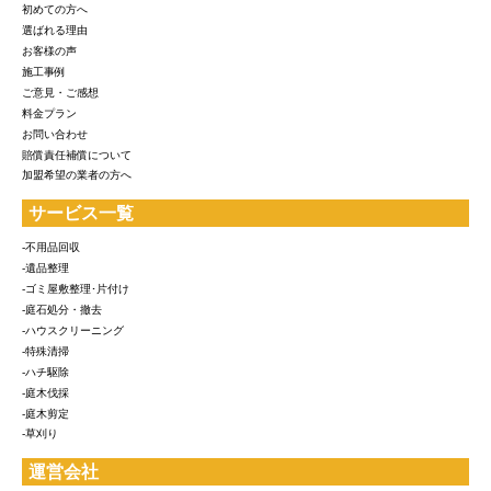
初めての方へ
選ばれる理由
お客様の声
施工事例
ご意見・ご感想
料金プラン
お問い合わせ
賠償責任補償について
加盟希望の業者の方へ
サービス一覧
-不用品回収
-遺品整理
-ゴミ屋敷整理･片付け
-庭石処分・撤去
-ハウスクリーニング
-特殊清掃
-ハチ駆除
-庭木伐採
-庭木剪定
-草刈り
運営会社