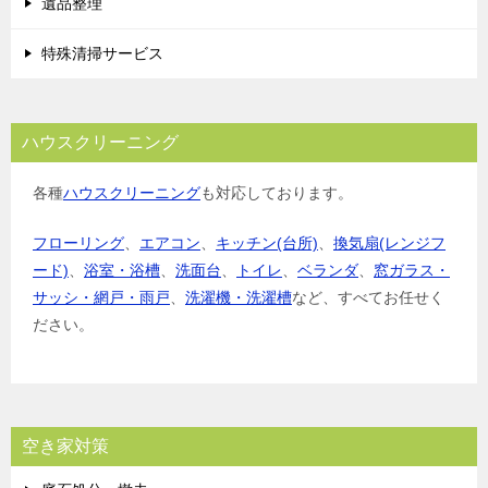
遺品整理
特殊清掃サービス
ハウスクリーニング
各種
ハウスクリーニング
も対応しております。
フローリング
、
エアコン
、
キッチン(台所)
、
換気扇(レンジフ
ード)
、
浴室・浴槽
、
洗面台
、
トイレ
、
ベランダ
、
窓ガラス・
サッシ・網戸・雨戸
、
洗濯機・洗濯槽
など、すべてお任せく
ださい。
空き家対策