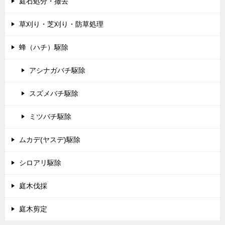
庭石処分・撤去
草刈り・芝刈り・防草処理
蜂（ハチ）駆除
アシナガバチ駆除
スズメバチ駆除
ミツバチ駆除
ムカデ(ヤスデ)駆除
シロアリ駆除
庭木伐採
庭木剪定