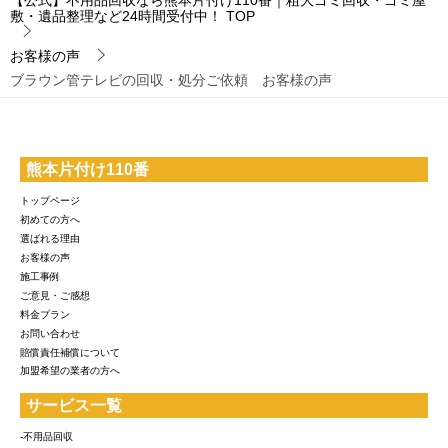
【公式】不用品回収なら熊本片付け110番｜粗大ゴミ回収・ゴミ屋
敷・遺品整理など24時間受付中！
TOP
お客様の声
ブラウン管テレビの回収・処分ご依頼 お客様の声
熊本片付け110番
トップページ
初めての方へ
選ばれる理由
お客様の声
施工事例
ご意見・ご感想
料金プラン
お問い合わせ
賠償責任補償について
加盟希望の業者の方へ
サービス一覧
-不用品回収