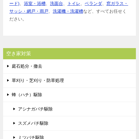
ード)
、
浴室・浴槽
、
洗面台
、
トイレ
、
ベランダ
、
窓ガラス・
サッシ・網戸・雨戸
、
洗濯機・洗濯槽
など、すべてお任せく
ださい。
空き家対策
庭石処分・撤去
草刈り・芝刈り・防草処理
蜂（ハチ）駆除
アシナガバチ駆除
スズメバチ駆除
ミツバチ駆除