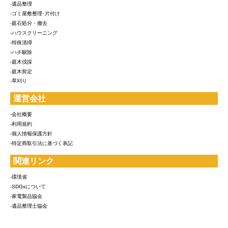
-遺品整理
-ゴミ屋敷整理･片付け
-庭石処分・撤去
-ハウスクリーニング
-特殊清掃
-ハチ駆除
-庭木伐採
-庭木剪定
-草刈り
運営会社
-会社概要
-利用規約
-個人情報保護方針
-特定商取引法に基づく表記
関連リンク
-環境省
-SDGsについて
-家電製品協会
-遺品整理士協会