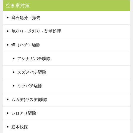
空き家対策
庭石処分・撤去
草刈り・芝刈り・防草処理
蜂（ハチ）駆除
アシナガバチ駆除
スズメバチ駆除
ミツバチ駆除
ムカデ(ヤスデ)駆除
シロアリ駆除
庭木伐採