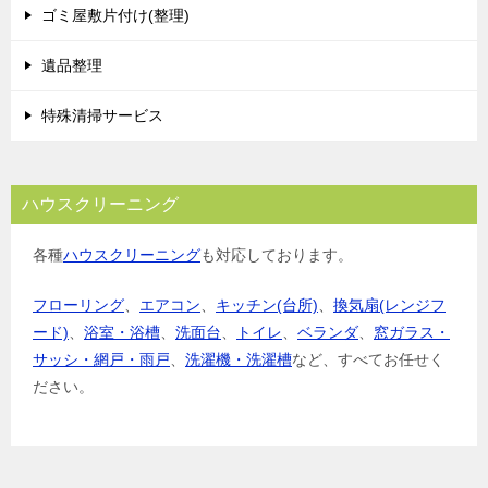
ゴミ屋敷片付け(整理)
遺品整理
特殊清掃サービス
ハウスクリーニング
各種
ハウスクリーニング
も対応しております。
フローリング
、
エアコン
、
キッチン(台所)
、
換気扇(レンジフ
ード)
、
浴室・浴槽
、
洗面台
、
トイレ
、
ベランダ
、
窓ガラス・
サッシ・網戸・雨戸
、
洗濯機・洗濯槽
など、すべてお任せく
ださい。