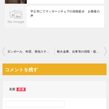
宇土市にてマッサージチェアの回収処分 お客様の
声
投
ダンボール、布団、発泡スチロール、一般ごみ等の回収・処分ご依頼
耐火金庫、台車等の回収・処分ご依頼 お客様の声
稿
ナ
コメントを残す
ビ
ゲ
ー
名前
必須
シ
ョ