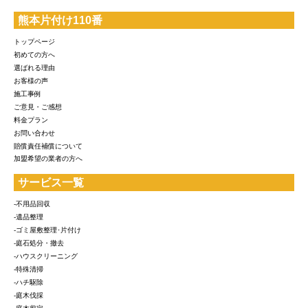
熊本片付け110番
トップページ
初めての方へ
選ばれる理由
お客様の声
施工事例
ご意見・ご感想
料金プラン
お問い合わせ
賠償責任補償について
加盟希望の業者の方へ
サービス一覧
-不用品回収
-遺品整理
-ゴミ屋敷整理･片付け
-庭石処分・撤去
-ハウスクリーニング
-特殊清掃
-ハチ駆除
-庭木伐採