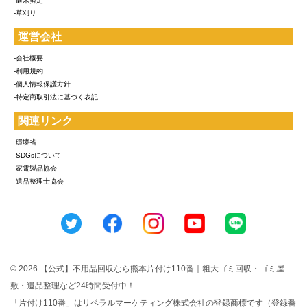
-庭木剪定
-草刈り
運営会社
-会社概要
-利用規約
-個人情報保護方針
-特定商取引法に基づく表記
関連リンク
-環境省
-SDGsについて
-家電製品協会
-遺品整理士協会
© 2026 【公式】不用品回収なら熊本片付け110番｜粗大ゴミ回収・ゴミ屋
敷・遺品整理など24時間受付中！
「片付け110番」はリベラルマーケティング株式会社の登録商標です（登録番