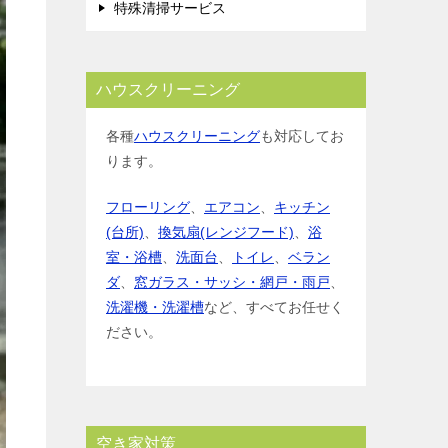
特殊清掃サービス
ハウスクリーニング
各種
ハウスクリーニング
も対応してお
ります。
フローリング
、
エアコン
、
キッチン
(台所)
、
換気扇(レンジフード)
、
浴
室・浴槽
、
洗面台
、
トイレ
、
ベラン
ダ
、
窓ガラス・サッシ・網戸・雨戸
、
洗濯機・洗濯槽
など、すべてお任せく
ださい。
空き家対策