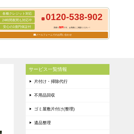
各種クレジット対応
0120-538-902
24時間夜間も対応中
安心の1億円保証付
無料
見積り
です。お気軽にご相談ください！
メールフォームでのお問い合わせ
サービス一覧情報
片付け・掃除代行
不用品回収
ゴミ屋敷片付け(整理)
遺品整理