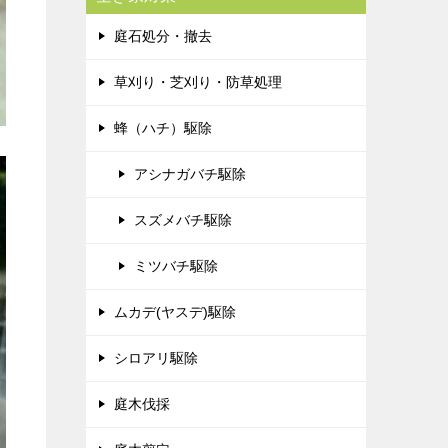
庭石処分・撤去
草刈り・芝刈り・防草処理
蜂（ハチ）駆除
アシナガバチ駆除
スズメバチ駆除
ミツバチ駆除
ムカデ(ヤスデ)駆除
シロアリ駆除
庭木伐採