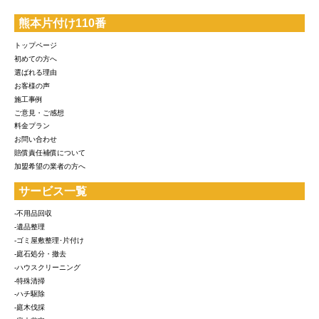
熊本片付け110番
トップページ
初めての方へ
選ばれる理由
お客様の声
施工事例
ご意見・ご感想
料金プラン
お問い合わせ
賠償責任補償について
加盟希望の業者の方へ
サービス一覧
-不用品回収
-遺品整理
-ゴミ屋敷整理･片付け
-庭石処分・撤去
-ハウスクリーニング
-特殊清掃
-ハチ駆除
-庭木伐採