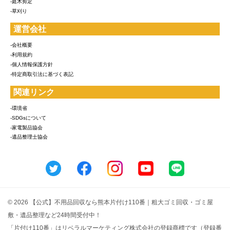
-庭木剪定
-草刈り
運営会社
-会社概要
-利用規約
-個人情報保護方針
-特定商取引法に基づく表記
関連リンク
-環境省
-SDGsについて
-家電製品協会
-遺品整理士協会
© 2026 【公式】不用品回収なら熊本片付け110番｜粗大ゴミ回収・ゴミ屋
敷・遺品整理など24時間受付中！
「片付け110番」はリベラルマーケティング株式会社の登録商標です（登録番