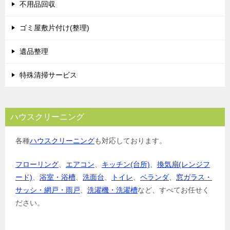
シ
不用品回収
ョ
ゴミ屋敷片付け(整理)
ン
遺品整理
特殊清掃サービス
ハウスクリーニング
各種
ハウスクリーニング
も対応しております。
フローリング
、
エアコン
、
キッチン(台所)
、
換気扇(レンジフ
ード)
、
浴室・浴槽
、
洗面台
、
トイレ
、
ベランダ
、
窓ガラス・
サッシ・網戸・雨戸
、
洗濯機・洗濯槽
など、すべてお任せく
ださい。