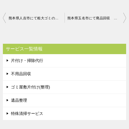
投
熊本県人吉市にて粗大ゴミの回収 お客様の声
熊本県玉名市にて廃品回収 お客様の声
稿
ナ
ビ
サービス一覧情報
ゲ
片付け・掃除代行
ー
シ
不用品回収
ョ
ゴミ屋敷片付け(整理)
ン
遺品整理
特殊清掃サービス