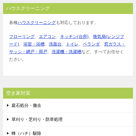
ハウスクリーニング
各種
ハウスクリーニング
も対応しております。
フローリング
、
エアコン
、
キッチン(台所)
、
換気扇(レンジフ
ード)
、
浴室・浴槽
、
洗面台
、
トイレ
、
ベランダ
、
窓ガラス・
サッシ・網戸・雨戸
、
洗濯機・洗濯槽
など、すべてお任せく
ださい。
空き家対策
庭石処分・撤去
草刈り・芝刈り・防草処理
蜂（ハチ）駆除