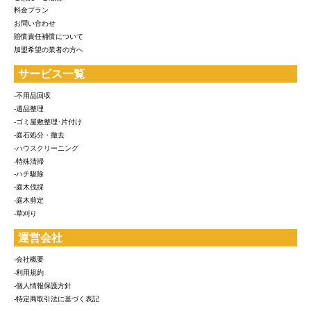
料金プラン
お問い合わせ
賠償責任補償について
加盟希望の業者の方へ
サービス一覧
-不用品回収
-遺品整理
-ゴミ屋敷整理･片付け
-庭石処分・撤去
-ハウスクリーニング
-特殊清掃
-ハチ駆除
-庭木伐採
-庭木剪定
-草刈り
運営会社
-会社概要
-利用規約
-個人情報保護方針
-特定商取引法に基づく表記