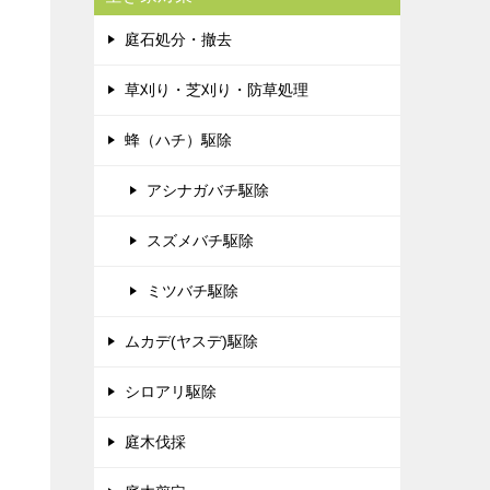
庭石処分・撤去
草刈り・芝刈り・防草処理
蜂（ハチ）駆除
アシナガバチ駆除
スズメバチ駆除
ミツバチ駆除
ムカデ(ヤスデ)駆除
シロアリ駆除
庭木伐採