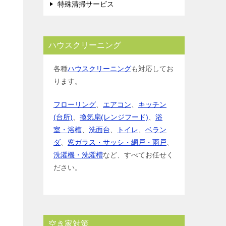
特殊清掃サービス
ハウスクリーニング
各種
ハウスクリーニング
も対応してお
ります。
フローリング
、
エアコン
、
キッチン
(台所)
、
換気扇(レンジフード)
、
浴
室・浴槽
、
洗面台
、
トイレ
、
ベラン
ダ
、
窓ガラス・サッシ・網戸・雨戸
、
洗濯機・洗濯槽
など、すべてお任せく
ださい。
空き家対策