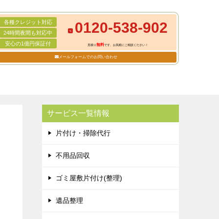
各種クレジット対応
0120-538-902
24時間夜間も対応中
安心の1億円保証付
無料
見積り
です。お気軽にご相談ください！
メールフォームでのお問い合わせ
サービス一覧情報
片付け・掃除代行
不用品回収
ゴミ屋敷片付け(整理)
遺品整理