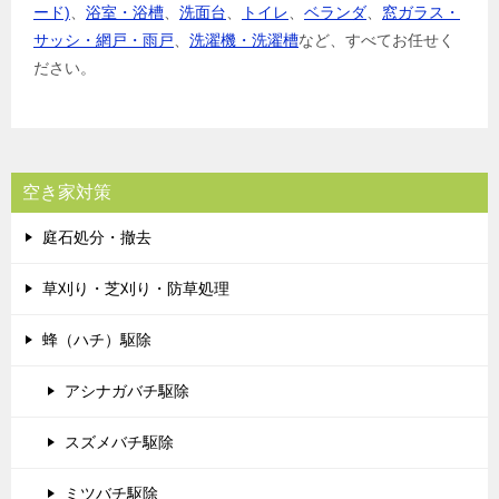
ード)
、
浴室・浴槽
、
洗面台
、
トイレ
、
ベランダ
、
窓ガラス・
サッシ・網戸・雨戸
、
洗濯機・洗濯槽
など、すべてお任せく
ださい。
空き家対策
庭石処分・撤去
草刈り・芝刈り・防草処理
蜂（ハチ）駆除
アシナガバチ駆除
スズメバチ駆除
ミツバチ駆除