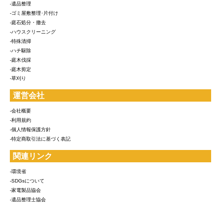
-遺品整理
-ゴミ屋敷整理･片付け
-庭石処分・撤去
-ハウスクリーニング
-特殊清掃
-ハチ駆除
-庭木伐採
-庭木剪定
-草刈り
運営会社
-会社概要
-利用規約
-個人情報保護方針
-特定商取引法に基づく表記
関連リンク
-環境省
-SDGsについて
-家電製品協会
-遺品整理士協会