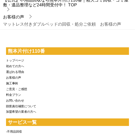
【公式】不用品回収なら熊本片付け110番｜粗大ゴミ回収・ゴミ屋
敷・遺品整理など24時間受付中！
TOP
お客様の声
マットレス付きダブルベッドの回収・処分ご依頼 お客様の声
熊本片付け110番
トップページ
初めての方へ
選ばれる理由
お客様の声
施工事例
ご意見・ご感想
料金プラン
お問い合わせ
賠償責任補償について
加盟希望の業者の方へ
サービス一覧
-不用品回収