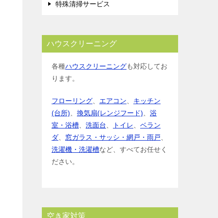
特殊清掃サービス
ハウスクリーニング
各種
ハウスクリーニング
も対応してお
ります。
フローリング
、
エアコン
、
キッチン
(台所)
、
換気扇(レンジフード)
、
浴
室・浴槽
、
洗面台
、
トイレ
、
ベラン
ダ
、
窓ガラス・サッシ・網戸・雨戸
、
洗濯機・洗濯槽
など、すべてお任せく
ださい。
空き家対策