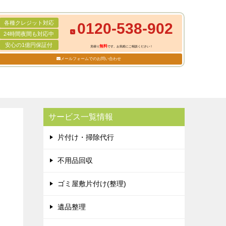
各種クレジット対応
0120-538-902
24時間夜間も対応中
安心の1億円保証付
無料
見積り
です。お気軽にご相談ください！
メールフォームでのお問い合わせ
サービス一覧情報
片付け・掃除代行
不用品回収
ゴミ屋敷片付け(整理)
遺品整理