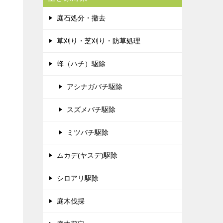
庭石処分・撤去
草刈り・芝刈り・防草処理
蜂（ハチ）駆除
アシナガバチ駆除
スズメバチ駆除
ミツバチ駆除
ムカデ(ヤスデ)駆除
シロアリ駆除
庭木伐採