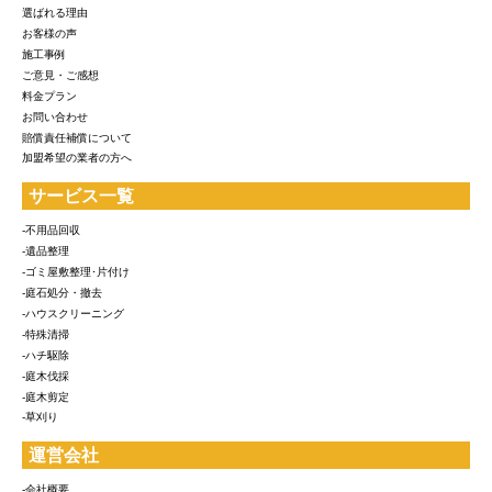
選ばれる理由
お客様の声
施工事例
ご意見・ご感想
料金プラン
お問い合わせ
賠償責任補償について
加盟希望の業者の方へ
サービス一覧
-不用品回収
-遺品整理
-ゴミ屋敷整理･片付け
-庭石処分・撤去
-ハウスクリーニング
-特殊清掃
-ハチ駆除
-庭木伐採
-庭木剪定
-草刈り
運営会社
-会社概要