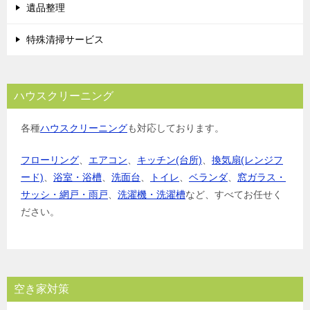
遺品整理
特殊清掃サービス
ハウスクリーニング
各種
ハウスクリーニング
も対応しております。
フローリング
、
エアコン
、
キッチン(台所)
、
換気扇(レンジフ
ード)
、
浴室・浴槽
、
洗面台
、
トイレ
、
ベランダ
、
窓ガラス・
サッシ・網戸・雨戸
、
洗濯機・洗濯槽
など、すべてお任せく
ださい。
空き家対策