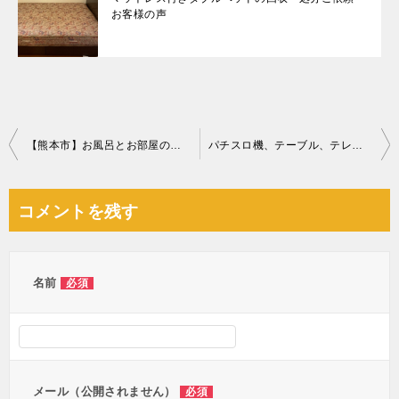
お客様の声
投
【熊本市】お風呂とお部屋の清掃ご依頼 お客様の声
パチスロ機、テーブル、テレビ、ラック、お風呂の椅子等の回収・処分
稿
ナ
コメントを残す
ビ
ゲ
ー
名前
必須
シ
ョ
ン
メール（公開されません）
必須