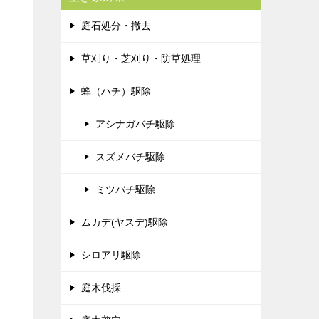
庭石処分・撤去
草刈り・芝刈り・防草処理
蜂（ハチ）駆除
アシナガバチ駆除
スズメバチ駆除
ミツバチ駆除
ムカデ(ヤスデ)駆除
シロアリ駆除
庭木伐採