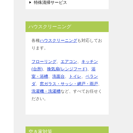
特殊清掃サービス
ハウスクリーニング
各種
ハウスクリーニング
も対応してお
ります。
フローリング
、
エアコン
、
キッチン
(台所)
、
換気扇(レンジフード)
、
浴
室・浴槽
、
洗面台
、
トイレ
、
ベラン
ダ
、
窓ガラス・サッシ・網戸・雨戸
、
洗濯機・洗濯槽
など、すべてお任せく
ださい。
空き家対策