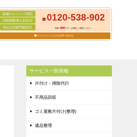
各種クレジット対応
0120-538-902
24時間夜間も対応中
安心の1億円保証付
無料
見積り
です。お気軽にご相談ください！
メールフォームでのお問い合わせ
サービス一覧情報
片付け・掃除代行
不用品回収
ゴミ屋敷片付け(整理)
遺品整理