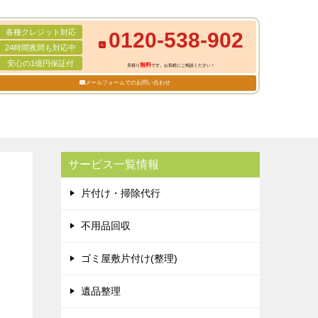
各種クレジット対応
0120-538-902
24時間夜間も対応中
安心の1億円保証付
無料
見積り
です。お気軽にご相談ください！
メールフォームでのお問い合わせ
サービス一覧情報
片付け・掃除代行
不用品回収
ゴミ屋敷片付け(整理)
遺品整理