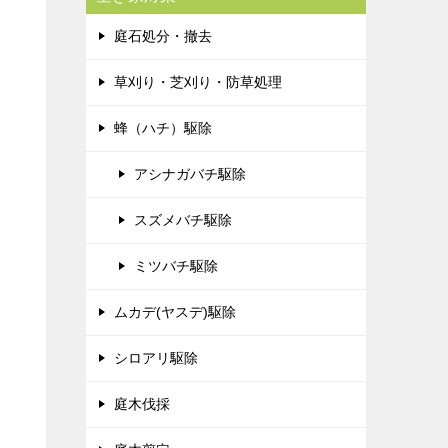
庭石処分・撤去
草刈り・芝刈り・防草処理
蜂（ハチ）駆除
アシナガバチ駆除
スズメバチ駆除
ミツバチ駆除
ムカデ(ヤスデ)駆除
シロアリ駆除
庭木伐採