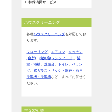
特殊清掃サービス
ハウスクリーニング
各種
ハウスクリーニング
も対応してお
ります。
フローリング
、
エアコン
、
キッチン
(台所)
、
換気扇(レンジフード)
、
浴
室・浴槽
、
洗面台
、
トイレ
、
ベラン
ダ
、
窓ガラス・サッシ・網戸・雨戸
、
洗濯機・洗濯槽
など、すべてお任せく
ださい。
空き家対策