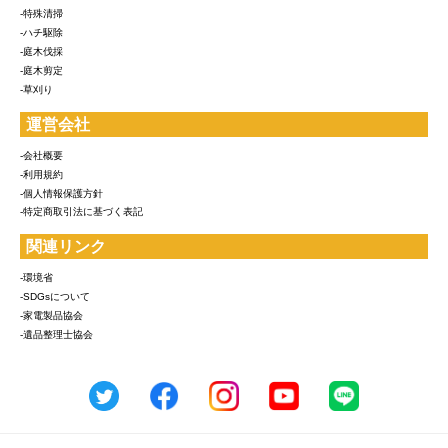
-特殊清掃
-ハチ駆除
-庭木伐採
-庭木剪定
-草刈り
運営会社
-会社概要
-利用規約
-個人情報保護方針
-特定商取引法に基づく表記
関連リンク
-環境省
-SDGsについて
-家電製品協会
-遺品整理士協会