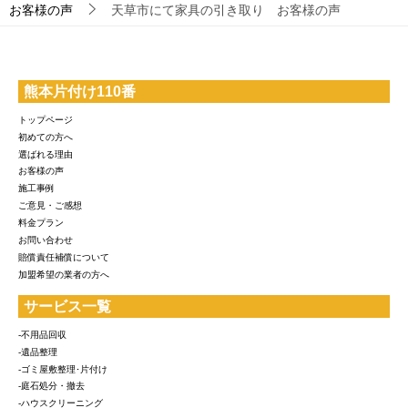
お客様の声
天草市にて家具の引き取り お客様の声
熊本片付け110番
トップページ
初めての方へ
選ばれる理由
お客様の声
施工事例
ご意見・ご感想
料金プラン
お問い合わせ
賠償責任補償について
加盟希望の業者の方へ
サービス一覧
-不用品回収
-遺品整理
-ゴミ屋敷整理･片付け
-庭石処分・撤去
-ハウスクリーニング