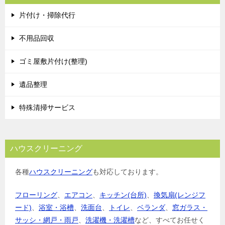
ゲ
片付け・掃除代行
ー
シ
不用品回収
ョ
ゴミ屋敷片付け(整理)
ン
遺品整理
特殊清掃サービス
ハウスクリーニング
各種
ハウスクリーニング
も対応しております。
フローリング
、
エアコン
、
キッチン(台所)
、
換気扇(レンジフ
ード)
、
浴室・浴槽
、
洗面台
、
トイレ
、
ベランダ
、
窓ガラス・
サッシ・網戸・雨戸
、
洗濯機・洗濯槽
など、すべてお任せく