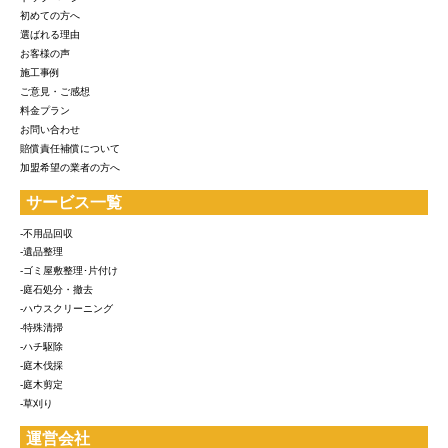
初めての方へ
選ばれる理由
お客様の声
施工事例
ご意見・ご感想
料金プラン
お問い合わせ
賠償責任補償について
加盟希望の業者の方へ
サービス一覧
-不用品回収
-遺品整理
-ゴミ屋敷整理･片付け
-庭石処分・撤去
-ハウスクリーニング
-特殊清掃
-ハチ駆除
-庭木伐採
-庭木剪定
-草刈り
運営会社