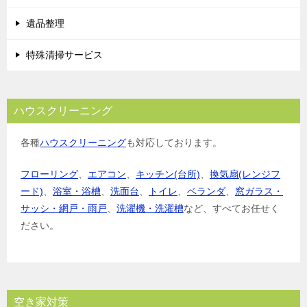
ン
遺品整理
特殊清掃サービス
ハウスクリーニング
各種
ハウスクリーニング
も対応しております。
フローリング
、
エアコン
、
キッチン(台所)
、
換気扇(レンジフ
ード)
、
浴室・浴槽
、
洗面台
、
トイレ
、
ベランダ
、
窓ガラス・
サッシ・網戸・雨戸
、
洗濯機・洗濯槽
など、すべてお任せく
ださい。
空き家対策