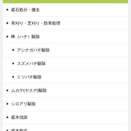
庭石処分・撤去
草刈り・芝刈り・防草処理
蜂（ハチ）駆除
アシナガバチ駆除
スズメバチ駆除
ミツバチ駆除
ムカデ(ヤスデ)駆除
シロアリ駆除
庭木伐採
庭木剪定