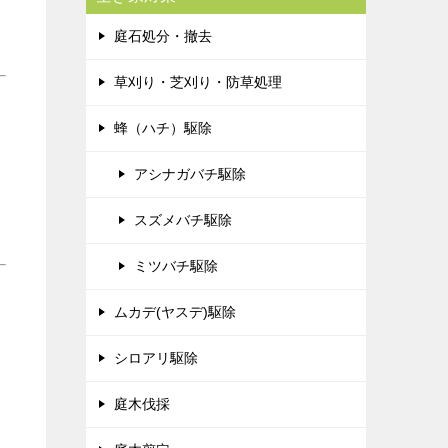
庭石処分・撤去
草刈り・芝刈り・防草処理
蜂（ハチ）駆除
アシナガバチ駆除
スズメバチ駆除
ミツバチ駆除
ムカデ(ヤスデ)駆除
シロアリ駆除
庭木伐採