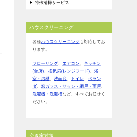
特殊清掃サービス
ハウスクリーニング
各種
ハウスクリーニング
も対応してお
ります。
フローリング
、
エアコン
、
キッチン
(台所)
、
換気扇(レンジフード)
、
浴
室・浴槽
、
洗面台
、
トイレ
、
ベラン
ダ
、
窓ガラス・サッシ・網戸・雨戸
、
洗濯機・洗濯槽
など、すべてお任せく
ださい。
空き家対策