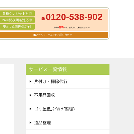
各種クレジット対応
0120-538-902
24時間夜間も対応中
安心の1億円保証付
無料
見積り
です。お気軽にご相談ください！
メールフォームでのお問い合わせ
サービス一覧情報
片付け・掃除代行
不用品回収
ゴミ屋敷片付け(整理)
遺品整理