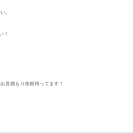
ない。
い！
☆
のお見積もり依頼待ってます！