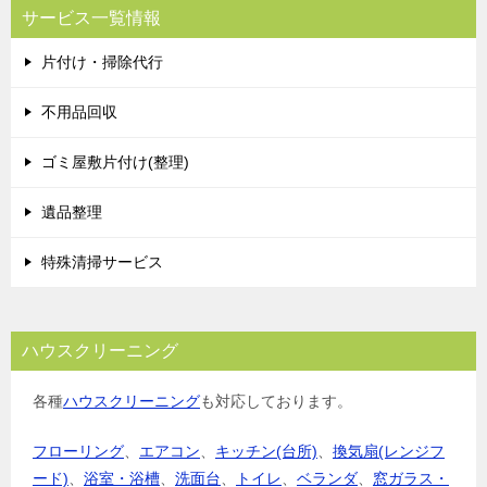
ビ
サービス一覧情報
ゲ
片付け・掃除代行
ー
シ
不用品回収
ョ
ゴミ屋敷片付け(整理)
ン
遺品整理
特殊清掃サービス
ハウスクリーニング
各種
ハウスクリーニング
も対応しております。
フローリング
、
エアコン
、
キッチン(台所)
、
換気扇(レンジフ
ード)
、
浴室・浴槽
、
洗面台
、
トイレ
、
ベランダ
、
窓ガラス・