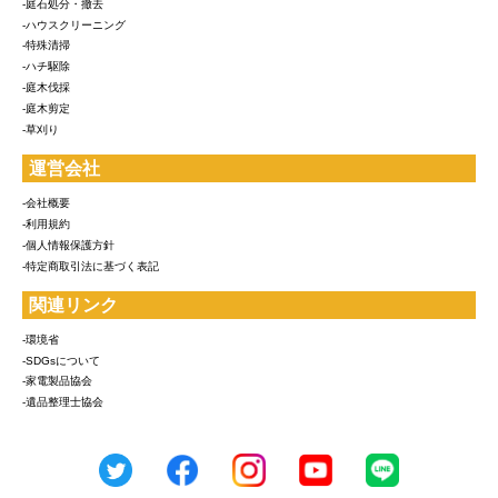
-庭石処分・撤去
-ハウスクリーニング
-特殊清掃
-ハチ駆除
-庭木伐採
-庭木剪定
-草刈り
運営会社
-会社概要
-利用規約
-個人情報保護方針
-特定商取引法に基づく表記
関連リンク
-環境省
-SDGsについて
-家電製品協会
-遺品整理士協会