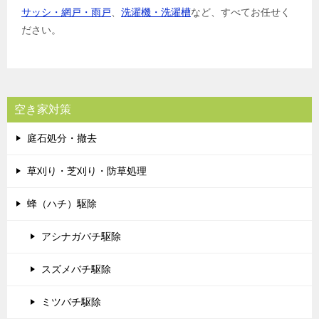
サッシ・網戸・雨戸
、
洗濯機・洗濯槽
など、すべてお任せく
ださい。
空き家対策
庭石処分・撤去
草刈り・芝刈り・防草処理
蜂（ハチ）駆除
アシナガバチ駆除
スズメバチ駆除
ミツバチ駆除