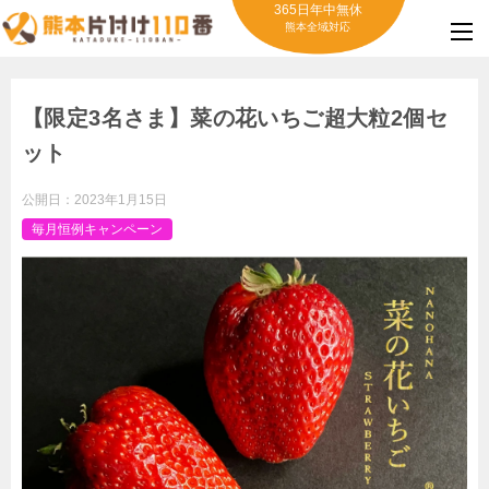
365日年中無休
熊本全域対応
【限定3名さま】菜の花いちご超大粒2個セ
ット
公開日：
2023年1月15日
毎月恒例キャンペーン