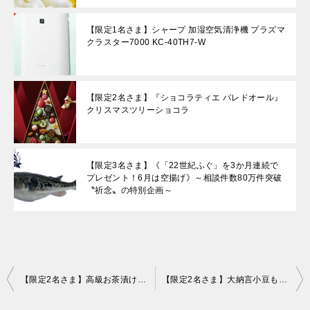
【限定1名さま】シャープ 加湿空気清浄機 プラズマ
クラスター7000 KC-40TH7-W
【限定2名さま】『ショコラティエ パレドオール』
クリスマスツリーショコラ
【限定3名さま】《「22世紀ふぐ」を3か月連続で
プレゼント！6月は空揚げ》～相談件数80万件突破
〝祈念〟の特別企画～
投
【限定2名さま】高級お茶漬けセット(14種類)
【限定2名さま】大納言小豆もなか10個木箱入
稿