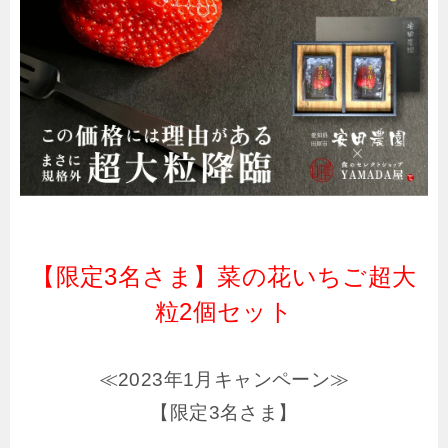
【限定3名さま】菜の花いちご超大
粒2個セット
≪2023年1月キャンペーン≫
【限定3名さま】