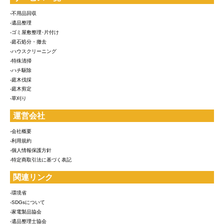
-不用品回収
-遺品整理
-ゴミ屋敷整理･片付け
-庭石処分・撤去
-ハウスクリーニング
-特殊清掃
-ハチ駆除
-庭木伐採
-庭木剪定
-草刈り
運営会社
-会社概要
-利用規約
-個人情報保護方針
-特定商取引法に基づく表記
関連リンク
-環境省
-SDGsについて
-家電製品協会
-遺品整理士協会