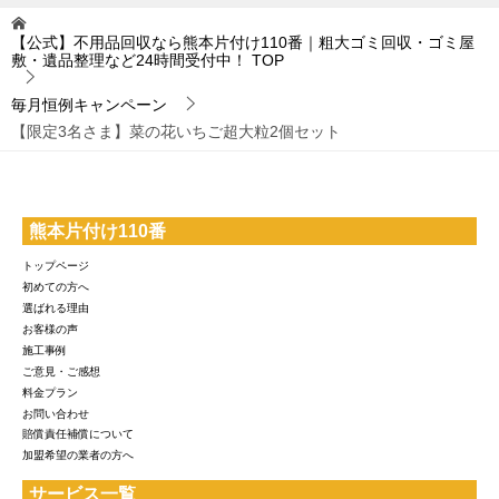
【公式】不用品回収なら熊本片付け110番｜粗大ゴミ回収・ゴミ屋
敷・遺品整理など24時間受付中！
TOP
毎月恒例キャンペーン
【限定3名さま】菜の花いちご超大粒2個セット
熊本片付け110番
トップページ
初めての方へ
選ばれる理由
お客様の声
施工事例
ご意見・ご感想
料金プラン
お問い合わせ
賠償責任補償について
加盟希望の業者の方へ
サービス一覧