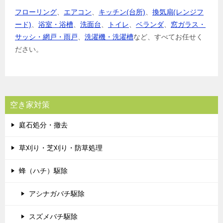
フローリング
、
エアコン
、
キッチン(台所)
、
換気扇(レンジフ
ード)
、
浴室・浴槽
、
洗面台
、
トイレ
、
ベランダ
、
窓ガラス・
サッシ・網戸・雨戸
、
洗濯機・洗濯槽
など、すべてお任せく
ださい。
空き家対策
庭石処分・撤去
草刈り・芝刈り・防草処理
蜂（ハチ）駆除
アシナガバチ駆除
スズメバチ駆除