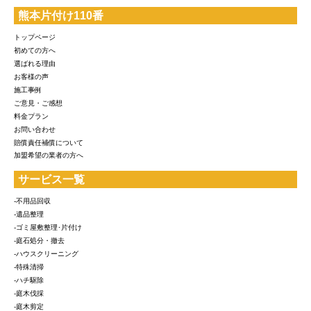
熊本片付け110番
トップページ
初めての方へ
選ばれる理由
お客様の声
施工事例
ご意見・ご感想
料金プラン
お問い合わせ
賠償責任補償について
加盟希望の業者の方へ
サービス一覧
-不用品回収
-遺品整理
-ゴミ屋敷整理･片付け
-庭石処分・撤去
-ハウスクリーニング
-特殊清掃
-ハチ駆除
-庭木伐採
-庭木剪定