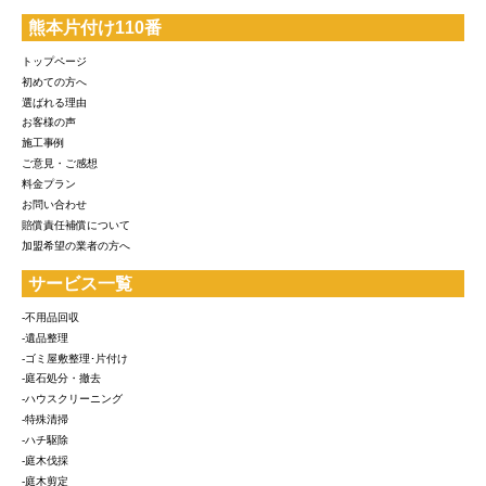
熊本片付け110番
トップページ
初めての方へ
選ばれる理由
お客様の声
施工事例
ご意見・ご感想
料金プラン
お問い合わせ
賠償責任補償について
加盟希望の業者の方へ
サービス一覧
-不用品回収
-遺品整理
-ゴミ屋敷整理･片付け
-庭石処分・撤去
-ハウスクリーニング
-特殊清掃
-ハチ駆除
-庭木伐採
-庭木剪定