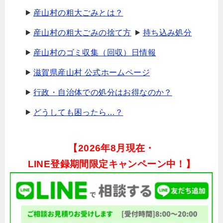
産山村の粗大ごみとは？
産山村の粗大ごみの捨て方
持ち込み処分
産山村のゴミ収集（回収）日情報
滋賀県産山村 公式ホームページ
行政・自治体での処分はお得なのか？
どうしても困ったら…？
【
2026年8月現在・
LINE登録期間限定キャンペーン中！】