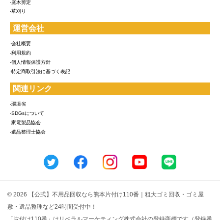
-庭木剪定
-草刈り
運営会社
-会社概要
-利用規約
-個人情報保護方針
-特定商取引法に基づく表記
関連リンク
-環境省
-SDGsについて
-家電製品協会
-遺品整理士協会
© 2026 【公式】不用品回収なら熊本片付け110番｜粗大ゴミ回収・ゴミ屋
敷・遺品整理など24時間受付中！
「片付け110番」はリベラルマーケティング株式会社の登録商標です（登録番