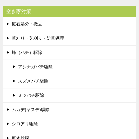
空き家対策
庭石処分・撤去
草刈り・芝刈り・防草処理
蜂（ハチ）駆除
アシナガバチ駆除
スズメバチ駆除
ミツバチ駆除
ムカデ(ヤスデ)駆除
シロアリ駆除
庭木伐採