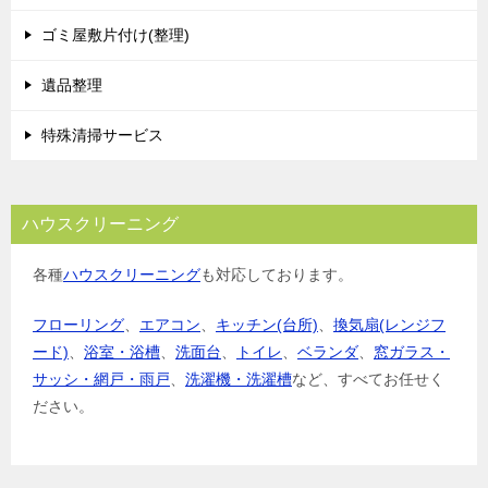
ゴミ屋敷片付け(整理)
遺品整理
特殊清掃サービス
ハウスクリーニング
各種
ハウスクリーニング
も対応しております。
フローリング
、
エアコン
、
キッチン(台所)
、
換気扇(レンジフ
ード)
、
浴室・浴槽
、
洗面台
、
トイレ
、
ベランダ
、
窓ガラス・
サッシ・網戸・雨戸
、
洗濯機・洗濯槽
など、すべてお任せく
ださい。