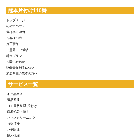
熊本片付け110番
トップページ
初めての方へ
選ばれる理由
お客様の声
施工事例
ご意見・ご感想
料金プラン
お問い合わせ
賠償責任補償について
加盟希望の業者の方へ
サービス一覧
-不用品回収
-遺品整理
-ゴミ屋敷整理･片付け
-庭石処分・撤去
-ハウスクリーニング
-特殊清掃
-ハチ駆除
-庭木伐採