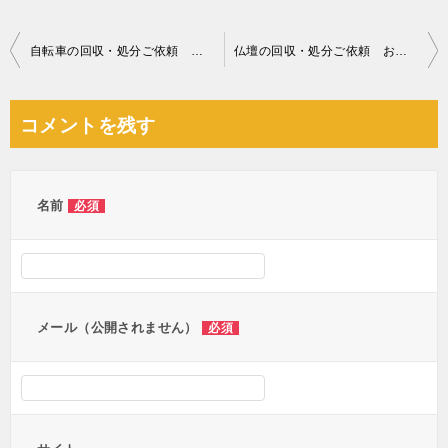
投
自転車の回収・処分ご依頼 お客様の声
仏壇の回収・処分ご依頼 お客様の声
稿
ナ
コメントを残す
ビ
ゲ
ー
名前
必須
シ
ョ
ン
メール（公開されません）
必須