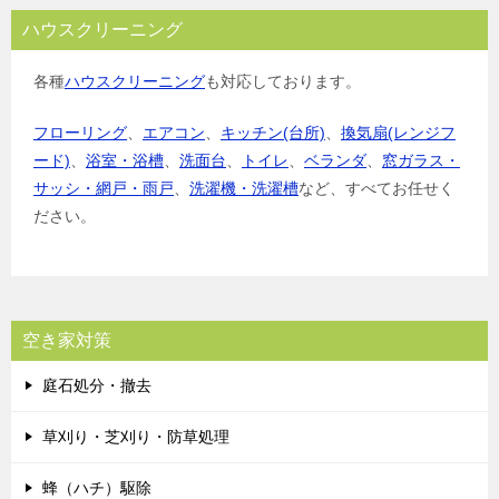
ハウスクリーニング
各種
ハウスクリーニング
も対応しております。
フローリング
、
エアコン
、
キッチン(台所)
、
換気扇(レンジフ
ード)
、
浴室・浴槽
、
洗面台
、
トイレ
、
ベランダ
、
窓ガラス・
サッシ・網戸・雨戸
、
洗濯機・洗濯槽
など、すべてお任せく
ださい。
空き家対策
庭石処分・撤去
草刈り・芝刈り・防草処理
蜂（ハチ）駆除