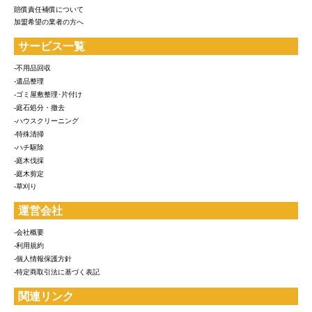
賠償責任補償について
加盟希望の業者の方へ
サービス一覧
-不用品回収
-遺品整理
-ゴミ屋敷整理･片付け
-庭石処分・撤去
-ハウスクリーニング
-特殊清掃
-ハチ駆除
-庭木伐採
-庭木剪定
-草刈り
運営会社
-会社概要
-利用規約
-個人情報保護方針
-特定商取引法に基づく表記
関連リンク