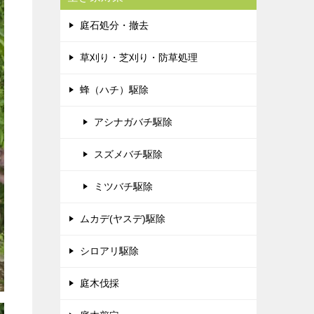
庭石処分・撤去
草刈り・芝刈り・防草処理
蜂（ハチ）駆除
アシナガバチ駆除
スズメバチ駆除
ミツバチ駆除
ムカデ(ヤスデ)駆除
シロアリ駆除
庭木伐採