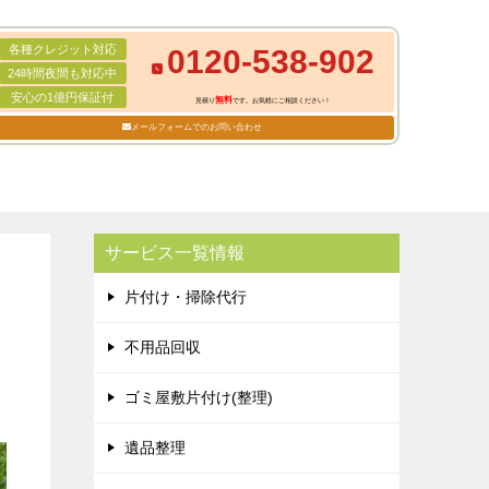
各種クレジット対応
0120-538-902
24時間夜間も対応中
安心の1億円保証付
無料
見積り
です。お気軽にご相談ください！
メールフォームでのお問い合わせ
サービス一覧情報
片付け・掃除代行
不用品回収
ゴミ屋敷片付け(整理)
遺品整理