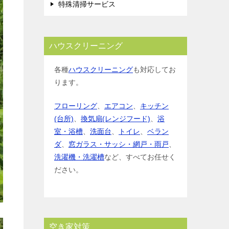
特殊清掃サービス
ハウスクリーニング
各種
ハウスクリーニング
も対応してお
ります。
フローリング
、
エアコン
、
キッチン
(台所)
、
換気扇(レンジフード)
、
浴
室・浴槽
、
洗面台
、
トイレ
、
ベラン
ダ
、
窓ガラス・サッシ・網戸・雨戸
、
洗濯機・洗濯槽
など、すべてお任せく
ださい。
空き家対策