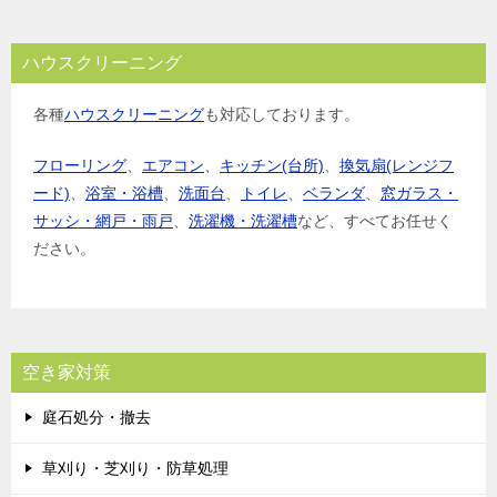
ハウスクリーニング
各種
ハウスクリーニング
も対応しております。
フローリング
、
エアコン
、
キッチン(台所)
、
換気扇(レンジフ
ード)
、
浴室・浴槽
、
洗面台
、
トイレ
、
ベランダ
、
窓ガラス・
サッシ・網戸・雨戸
、
洗濯機・洗濯槽
など、すべてお任せく
ださい。
空き家対策
庭石処分・撤去
草刈り・芝刈り・防草処理