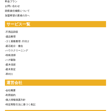
料金プラン
お問い合わせ
賠償責任補償について
加盟希望の業者の方へ
サービス一覧
-不用品回収
-遺品整理
-ゴミ屋敷整理･片付け
-庭石処分・撤去
-ハウスクリーニング
-特殊清掃
-ハチ駆除
-庭木伐採
-庭木剪定
-草刈り
運営会社
-会社概要
-利用規約
-個人情報保護方針
-特定商取引法に基づく表記