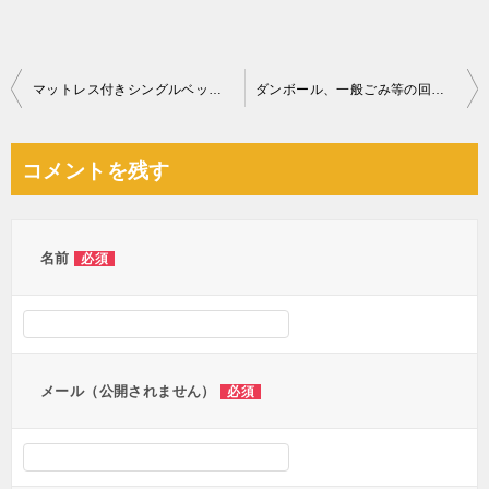
投
マットレス付きシングルベッド、自転車の回収・処分ご依頼
ダンボール、一般ごみ等の回収・処分ご依頼 お客様の声
稿
ナ
コメントを残す
ビ
ゲ
ー
名前
必須
シ
ョ
ン
メール（公開されません）
必須