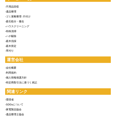
-不用品回収
-遺品整理
-ゴミ屋敷整理･片付け
-庭石処分・撤去
-ハウスクリーニング
-特殊清掃
-ハチ駆除
-庭木伐採
-庭木剪定
-草刈り
運営会社
-会社概要
-利用規約
-個人情報保護方針
-特定商取引法に基づく表記
関連リンク
-環境省
-SDGsについて
-家電製品協会
-遺品整理士協会