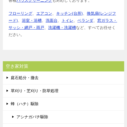
各種
ハウスクリーニング
も対応しております。
フローリング
、
エアコン
、
キッチン(台所)
、
換気扇(レンジフ
ード)
、
浴室・浴槽
、
洗面台
、
トイレ
、
ベランダ
、
窓ガラス・
サッシ・網戸・雨戸
、
洗濯機・洗濯槽
など、すべてお任せく
ださい。
空き家対策
庭石処分・撤去
草刈り・芝刈り・防草処理
蜂（ハチ）駆除
アシナガバチ駆除