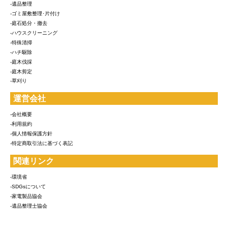
-遺品整理
-ゴミ屋敷整理･片付け
-庭石処分・撤去
-ハウスクリーニング
-特殊清掃
-ハチ駆除
-庭木伐採
-庭木剪定
-草刈り
運営会社
-会社概要
-利用規約
-個人情報保護方針
-特定商取引法に基づく表記
関連リンク
-環境省
-SDGsについて
-家電製品協会
-遺品整理士協会