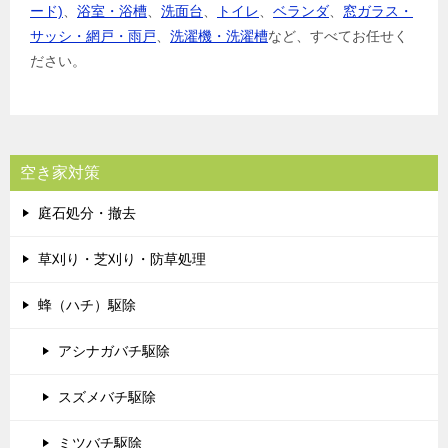
ード)
、
浴室・浴槽
、
洗面台
、
トイレ
、
ベランダ
、
窓ガラス・
サッシ・網戸・雨戸
、
洗濯機・洗濯槽
など、すべてお任せく
ださい。
空き家対策
庭石処分・撤去
草刈り・芝刈り・防草処理
蜂（ハチ）駆除
アシナガバチ駆除
スズメバチ駆除
ミツバチ駆除