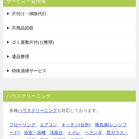
サービス一覧情報
片付け・掃除代行
不用品回収
ゴミ屋敷片付け(整理)
遺品整理
特殊清掃サービス
ハウスクリーニング
各種
ハウスクリーニング
も対応しております。
フローリング
、
エアコン
、
キッチン(台所)
、
換気扇(レンジフ
ード)
、
浴室・浴槽
、
洗面台
、
トイレ
、
ベランダ
、
窓ガラス・