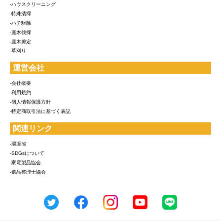
-ハウスクリーニング
-特殊清掃
-ハチ駆除
-庭木伐採
-庭木剪定
-草刈り
運営会社
-会社概要
-利用規約
-個人情報保護方針
-特定商取引法に基づく表記
関連リンク
-環境省
-SDGsについて
-家電製品協会
-遺品整理士協会