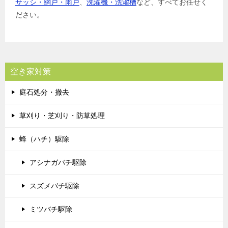
サッシ・網戸・雨戸
、
洗濯機・洗濯槽
など、すべてお任せく
ださい。
空き家対策
庭石処分・撤去
草刈り・芝刈り・防草処理
蜂（ハチ）駆除
アシナガバチ駆除
スズメバチ駆除
ミツバチ駆除