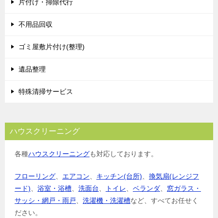
片付け・掃除代行
不用品回収
ゴミ屋敷片付け(整理)
遺品整理
特殊清掃サービス
ハウスクリーニング
各種
ハウスクリーニング
も対応しております。
フローリング
、
エアコン
、
キッチン(台所)
、
換気扇(レンジフ
ード)
、
浴室・浴槽
、
洗面台
、
トイレ
、
ベランダ
、
窓ガラス・
サッシ・網戸・雨戸
、
洗濯機・洗濯槽
など、すべてお任せく
ださい。