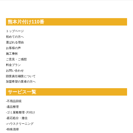
熊本片付け110番
トップページ
初めての方へ
選ばれる理由
お客様の声
施工事例
ご意見・ご感想
料金プラン
お問い合わせ
賠償責任補償について
加盟希望の業者の方へ
サービス一覧
-不用品回収
-遺品整理
-ゴミ屋敷整理･片付け
-庭石処分・撤去
-ハウスクリーニング
-特殊清掃