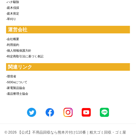
-ハチ駆除
-庭木伐採
-庭木剪定
-草刈り
運営会社
-会社概要
-利用規約
-個人情報保護方針
-特定商取引法に基づく表記
関連リンク
-環境省
-SDGsについて
-家電製品協会
-遺品整理士協会
© 2026 【公式】不用品回収なら熊本片付け110番｜粗大ゴミ回収・ゴミ屋